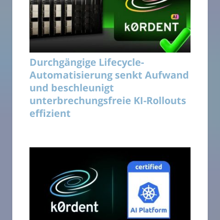
Durchgängige Lifecycle-
Automatisierung senkt Aufwand
und beschleunigt
unterbrechungsfreie KI-Rollouts
effizient