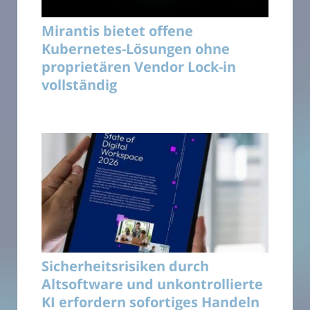
Mirantis bietet offene
Kubernetes-Lösungen ohne
proprietären Vendor Lock-in
vollständig
Sicherheitsrisiken durch
Altsoftware und unkontrollierte
KI erfordern sofortiges Handeln