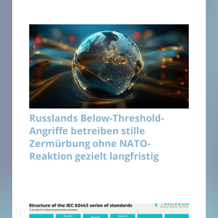
Russlands Below-Threshold-
Angriffe betreiben stille
Zermürbung ohne NATO-
Reaktion gezielt langfristig