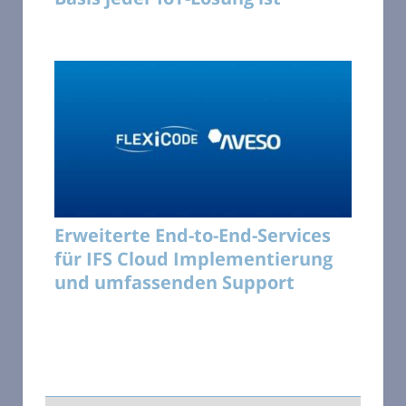
Erweiterte End-to-End-Services
für IFS Cloud Implementierung
und umfassenden Support