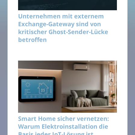
Unternehmen mit externem
Exchange-Gateway sind von
kritischer Ghost-Sender-Lücke
betroffen
Smart Home sicher vernetzen:
Warum Elektroinstallation die
Basis jeder IoT-Lösung ist