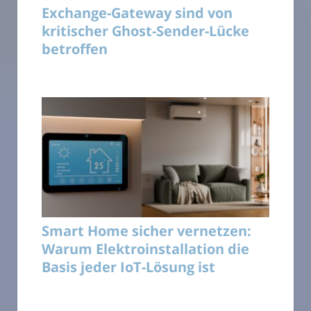
Exchange-Gateway sind von
kritischer Ghost-Sender-Lücke
betroffen
Smart Home sicher vernetzen:
Warum Elektroinstallation die
Basis jeder IoT-Lösung ist