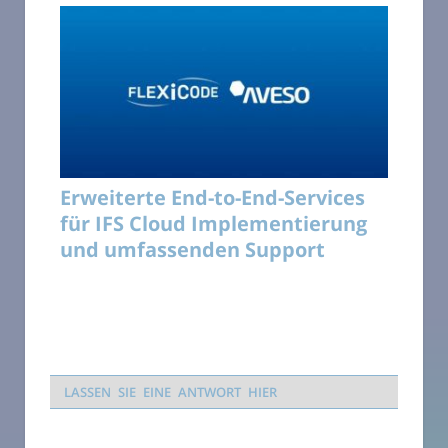
Erweiterte End-to-End-Services
für IFS Cloud Implementierung
und umfassenden Support
LASSEN SIE EINE ANTWORT HIER