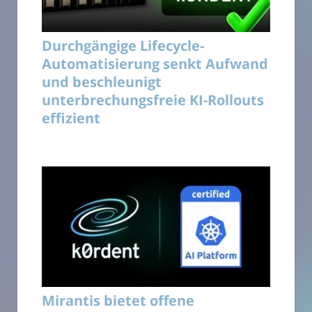
Durchgängige Lifecycle-
Automatisierung senkt Aufwand
und beschleunigt
unterbrechungsfreie KI-Rollouts
effizient
Mirantis bietet offene