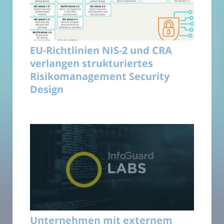
EU-Richtlinien NIS-2 und CRA
verlangen strukturiertes
Risikomanagement Security
Design
Unternehmen mit externem