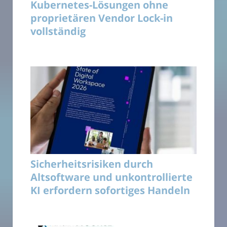
Kubernetes-Lösungen ohne
proprietären Vendor Lock-in
vollständig
Sicherheitsrisiken durch
Altsoftware und unkontrollierte
KI erfordern sofortiges Handeln