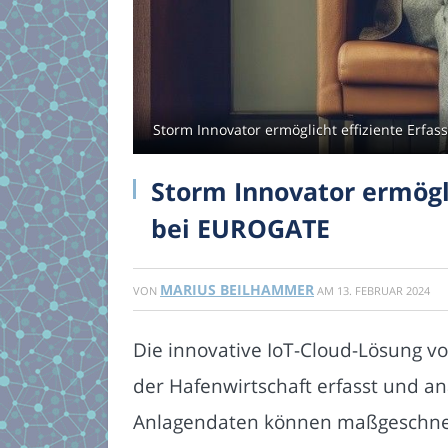
Storm Innovator ermöglicht effiziente Erfa
Storm Innovator ermögl
bei EUROGATE
MARIUS BEILHAMMER
VON
AM
13. FEBRUAR 2024
Die innovative IoT-Cloud-Lösung v
der Hafenwirtschaft erfasst und a
Anlagendaten können maßgeschneid