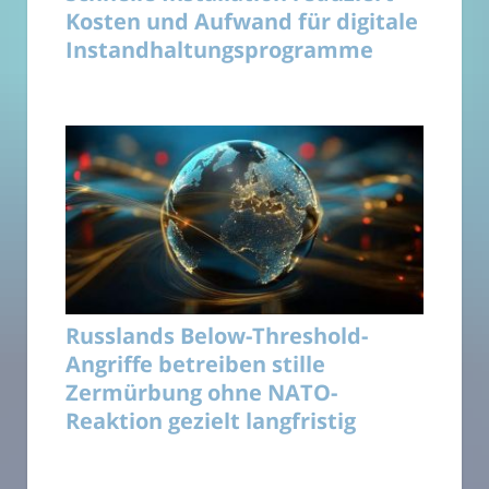
Kosten und Aufwand für digitale
Instandhaltungsprogramme
Russlands Below-Threshold-
Angriffe betreiben stille
Zermürbung ohne NATO-
Reaktion gezielt langfristig