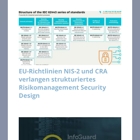
EU-Richtlinien NIS-2 und CRA
verlangen strukturiertes
Risikomanagement Security
Design