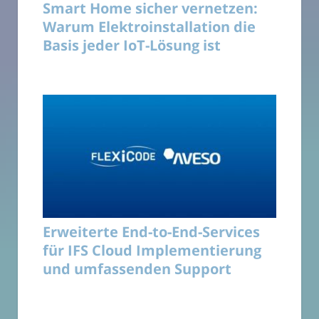
Smart Home sicher vernetzen:
Warum Elektroinstallation die
Basis jeder IoT-Lösung ist
Erweiterte End-to-End-Services
für IFS Cloud Implementierung
und umfassenden Support