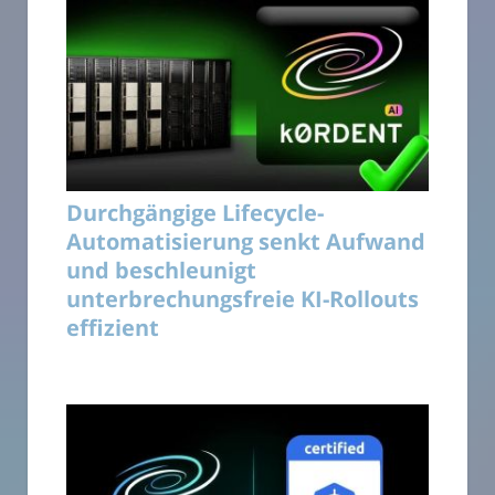
Durchgängige Lifecycle-
Automatisierung senkt Aufwand
und beschleunigt
unterbrechungsfreie KI-Rollouts
effizient