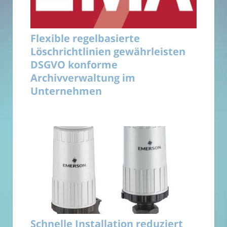
Flexible regelbasierte
Löschrichtlinien gewährleisten
DSGVO konforme
Archivverwaltung im
Unternehmen
Schnelle Installation reduziert