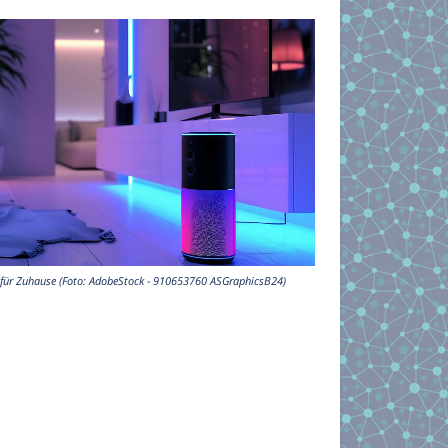
n für Zuhause (Foto: AdobeStock - 910653760 ASGraphicsB24)