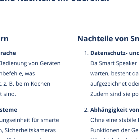
ern
Nachteile von S
prache
Datenschutz- und
 Bedienung von Geräten
Da Smart Speaker 
hbefehle, was
warten, besteht da
t, z. B. beim Kochen
aufgezeichnet ode
 sind.
Zudem sind sie pote
ysteme
Abhängigkeit von
rungseinheit für smarte
Ohne eine stabile 
, Sicherheitskameras
Funktionen der Ger