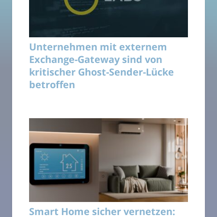
Unternehmen mit externem
Exchange-Gateway sind von
kritischer Ghost-Sender-Lücke
betroffen
Smart Home sicher vernetzen: