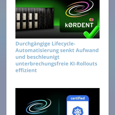
Durchgängige Lifecycle-
Automatisierung senkt Aufwand
und beschleunigt
unterbrechungsfreie KI-Rollouts
effizient