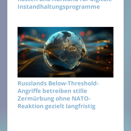
Instandhaltungsprogramme
Russlands Below-Threshold-
Angriffe betreiben stille
Zermürbung ohne NATO-
Reaktion gezielt langfristig