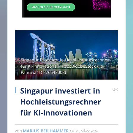
Singapur investiert in Hochleistungsrechner
für KI-Innovationen (Foto: AdobeStock - Jo
Panuwat D 276543008)
Singapur investiert in
0
Hochleistungsrechner
für KI-Innovationen
MARIUS BEILHAMMER
VON
AM
21. MÄRZ 2024