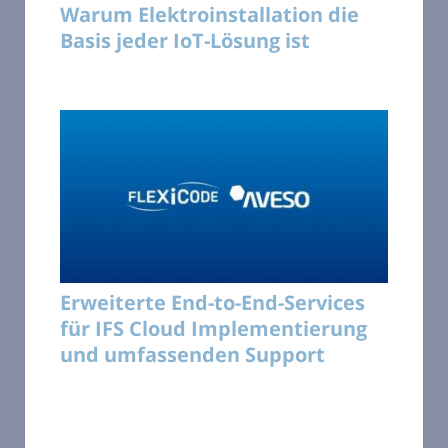
Warum Elektroinstallation die
Basis jeder IoT-Lösung ist
Erweiterte End-to-End-Services
für IFS Cloud Implementierung
und umfassenden Support