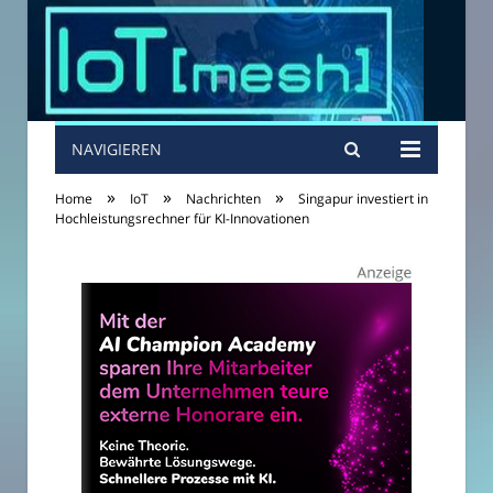
NAVIGIEREN
»
»
»
Home
IoT
Nachrichten
Singapur investiert in
Hochleistungsrechner für KI-Innovationen