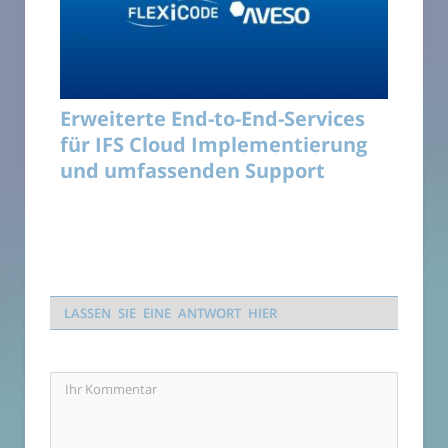
Erweiterte End-to-End-Services
für IFS Cloud Implementierung
und umfassenden Support
LASSEN SIE EINE ANTWORT HIER