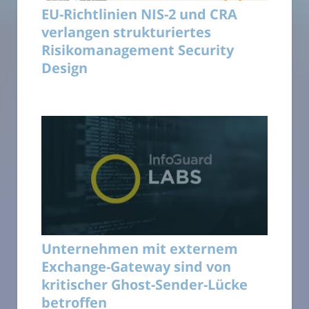
EU-Richtlinien NIS-2 und CRA
verlangen strukturiertes
Risikomanagement Security
Design
Unternehmen mit externem
Exchange-Gateway sind von
kritischer Ghost-Sender-Lücke
betroffen