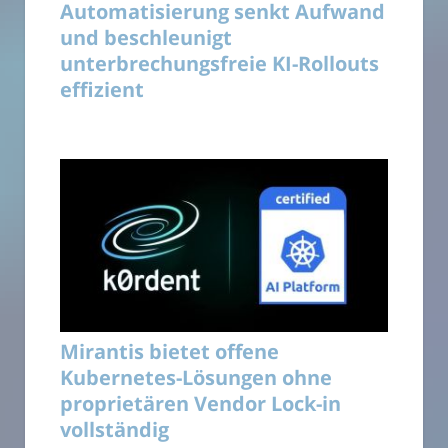
Automatisierung senkt Aufwand
und beschleunigt
unterbrechungsfreie KI-Rollouts
effizient
Mirantis bietet offene
Kubernetes-Lösungen ohne
proprietären Vendor Lock-in
vollständig