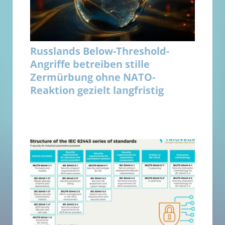
Russlands Below-Threshold-
Angriffe betreiben stille
Zermürbung ohne NATO-
Reaktion gezielt langfristig