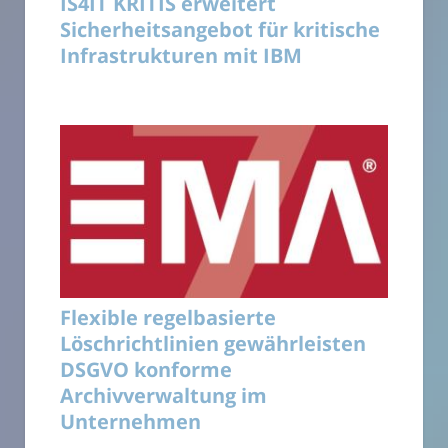
IS4IT KRITIS erweitert
Sicherheitsangebot für kritische
Infrastrukturen mit IBM
Flexible regelbasierte
Löschrichtlinien gewährleisten
DSGVO konforme
Archivverwaltung im
Unternehmen