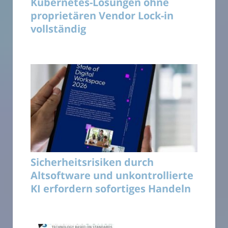
Kubernetes-Lösungen ohne
proprietären Vendor Lock-in
vollständig
Sicherheitsrisiken durch
Altsoftware und unkontrollierte
KI erfordern sofortiges Handeln