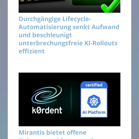
Durchgängige Lifecycle-
Automatisierung senkt Aufwand
und beschleunigt
unterbrechungsfreie KI-Rollouts
effizient
Mirantis bietet offene