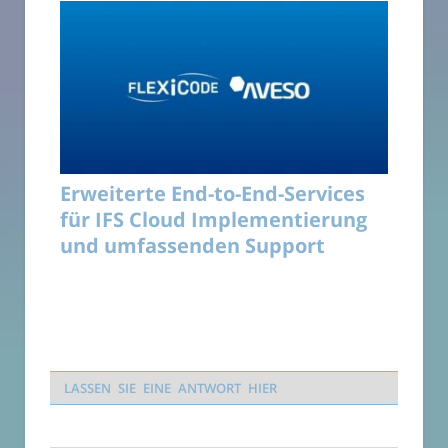
Erweiterte End-to-End-Services
für IFS Cloud Implementierung
und umfassenden Support
LASSEN SIE EINE ANTWORT HIER