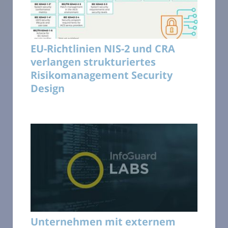
EU-Richtlinien NIS-2 und CRA
verlangen strukturiertes
Risikomanagement Security
Design
Unternehmen mit externem