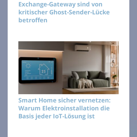
Exchange-Gateway sind von
kritischer Ghost-Sender-Lücke
betroffen
Smart Home sicher vernetzen:
Warum Elektroinstallation die
Basis jeder IoT-Lösung ist