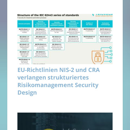
EU-Richtlinien NIS-2 und CRA
verlangen strukturiertes
Risikomanagement Security
Design