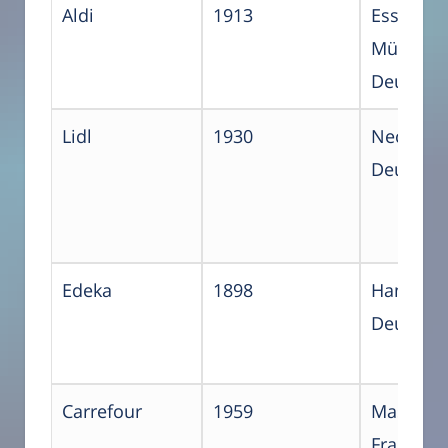
Aldi
1913
Essen &
Mülheim
Deutsch
Lidl
1930
Neckarsu
Deutsch
Edeka
1898
Hamburg
Deutsch
Carrefour
1959
Massy,
Frankrei