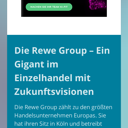
Die Rewe Group – Ein
Gigant im
Einzelhandel mit
Zukunftsvisionen
Die Rewe Group zählt zu den größten
Handelsunternehmen Europas. Sie
hat ihren Sitz in Köln und betreibt