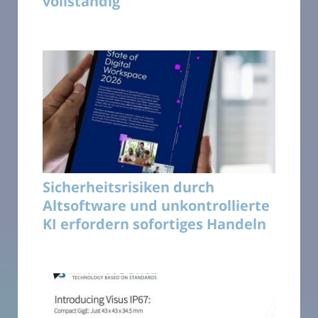
vollständig
Sicherheitsrisiken durch
Altsoftware und unkontrollierte
KI erfordern sofortiges Handeln