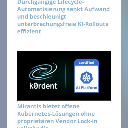
Durchgängige Lifecycle-
Automatisierung senkt Aufwand
und beschleunigt
unterbrechungsfreie KI-Rollouts
effizient
Mirantis bietet offene
Kubernetes-Lösungen ohne
proprietären Vendor Lock-in