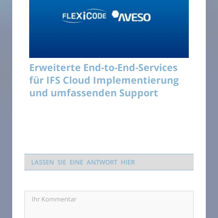
Erweiterte End-to-End-Services
für IFS Cloud Implementierung
und umfassenden Support
LASSEN SIE EINE ANTWORT HIER