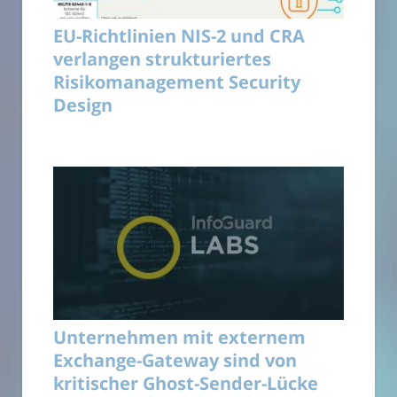
EU-Richtlinien NIS-2 und CRA
verlangen strukturiertes
Risikomanagement Security
Design
Unternehmen mit externem
Exchange-Gateway sind von
kritischer Ghost-Sender-Lücke