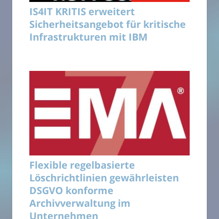
IS4IT KRITIS erweitert
Sicherheitsangebot für kritische
Infrastrukturen mit IBM
Flexible regelbasierte
Löschrichtlinien gewährleisten
DSGVO konforme
Archivverwaltung im
Unternehmen