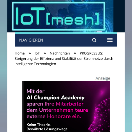
NAVIGIEREN
»
»
»
Home
IoT
Nachrichten
PROGRESSUS:
Steigerung der Effizienz und Stabilität der Stromnetze durch
intelligente Technologien