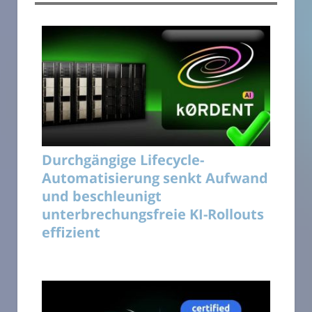
Durchgängige Lifecycle-
Automatisierung senkt Aufwand
und beschleunigt
unterbrechungsfreie KI-Rollouts
effizient