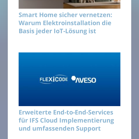
Smart Home sicher vernetzen:
Warum Elektroinstallation die
Basis jeder IoT-Lösung ist
Erweiterte End-to-End-Services
für IFS Cloud Implementierung
und umfassenden Support