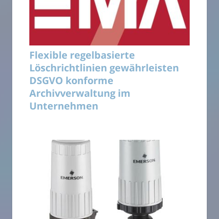
Flexible regelbasierte
Löschrichtlinien gewährleisten
DSGVO konforme
Archivverwaltung im
Unternehmen