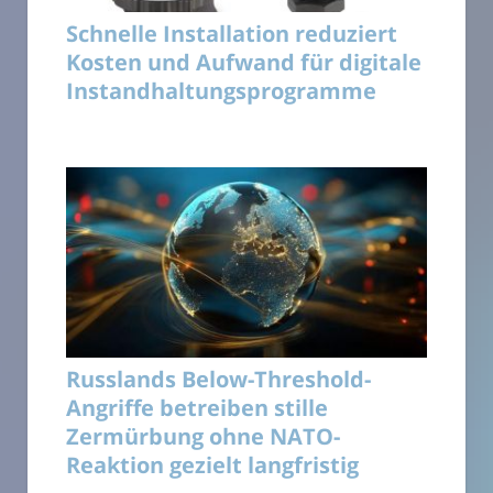
Schnelle Installation reduziert
Kosten und Aufwand für digitale
Instandhaltungsprogramme
Russlands Below-Threshold-
Angriffe betreiben stille
Zermürbung ohne NATO-
Reaktion gezielt langfristig