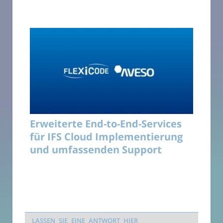
Erweiterte End-to-End-Services
für IFS Cloud Implementierung
und umfassenden Support
LASSEN SIE EINE ANTWORT HIER