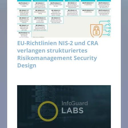
EU-Richtlinien NIS-2 und CRA
verlangen strukturiertes
Risikomanagement Security
Design