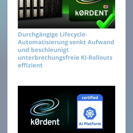
Durchgängige Lifecycle-
Automatisierung senkt Aufwand
und beschleunigt
unterbrechungsfreie KI-Rollouts
effizient