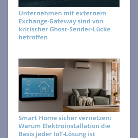
Unternehmen mit externem
Exchange-Gateway sind von
kritischer Ghost-Sender-Lücke
betroffen
Smart Home sicher vernetzen:
Warum Elektroinstallation die
Basis jeder IoT-Lösung ist