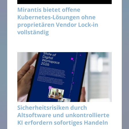
Mirantis bietet offene
Kubernetes-Lösungen ohne
proprietären Vendor Lock-in
vollständig
Sicherheitsrisiken durch
Altsoftware und unkontrollierte
KI erfordern sofortiges Handeln