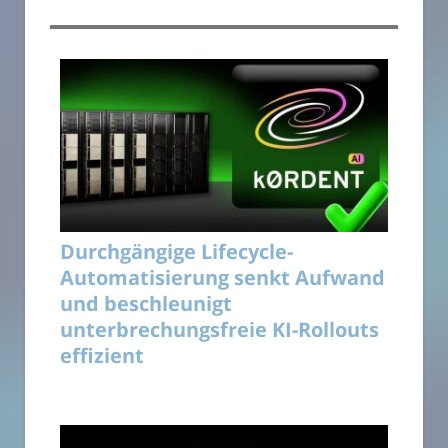
Durchgängige Lifecycle-
Automatisierung senkt Aufwand
und beschleunigt
unterbrechungsfreie KI-Rollouts
effizient