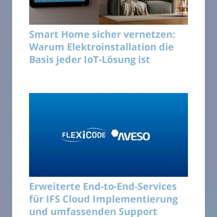
Smart Home sicher vernetzen:
Warum Elektroinstallation die
Basis jeder IoT-Lösung ist
Erweiterte End-to-End-Services
für IFS Cloud Implementierung
und umfassenden Support