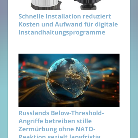
Schnelle Installation reduziert
Kosten und Aufwand für digitale
Instandhaltungsprogramme
Russlands Below-Threshold-
Angriffe betreiben stille
Zermürbung ohne NATO-
Reaktion gezielt langfristig