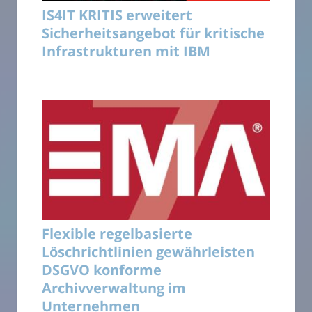
IS4IT KRITIS erweitert
Sicherheitsangebot für kritische
Infrastrukturen mit IBM
Flexible regelbasierte
Löschrichtlinien gewährleisten
DSGVO konforme
Archivverwaltung im
Unternehmen