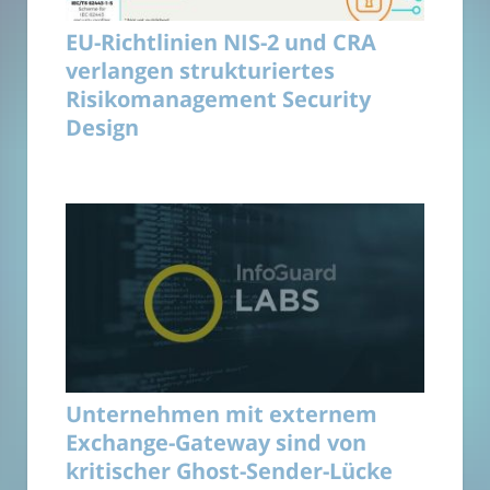
EU-Richtlinien NIS-2 und CRA
verlangen strukturiertes
Risikomanagement Security
Design
Unternehmen mit externem
Exchange-Gateway sind von
kritischer Ghost-Sender-Lücke