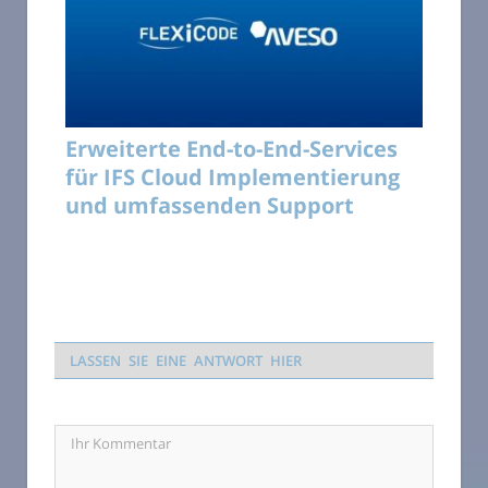
Erweiterte End-to-End-Services
für IFS Cloud Implementierung
und umfassenden Support
LASSEN SIE EINE ANTWORT HIER