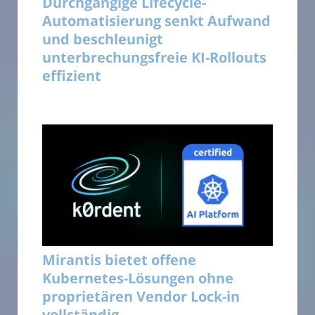
Durchgängige Lifecycle-
Automatisierung senkt Aufwand
und beschleunigt
unterbrechungsfreie KI-Rollouts
effizient
Mirantis bietet offene
Kubernetes-Lösungen ohne
proprietären Vendor Lock-in
vollständig