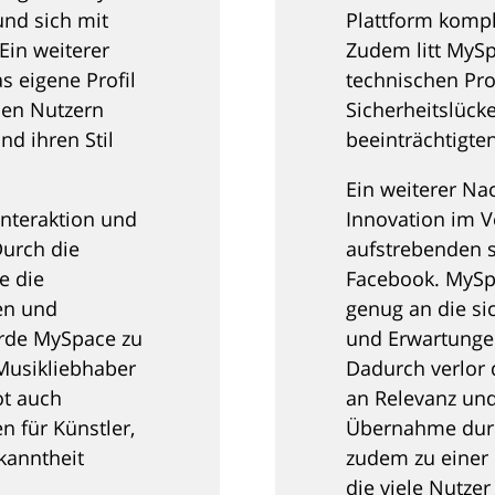
und sich mit
Plattform kompli
Ein weiterer
Zudem litt MySp
as eigene Profil
technischen Pr
 den Nutzern
Sicherheitslück
nd ihren Stil
beeinträchtigten
Ein weiterer Na
nteraktion und
Innovation im V
Durch die
aufstrebenden 
e die
Facebook. MySpa
ben und
genug an die si
urde MySpace zu
und Erwartunge
 Musikliebhaber
Dadurch verlor d
ot auch
an Relevanz und
n für Künstler,
Übernahme durc
kanntheit
zudem zu einer 
die viele Nutze