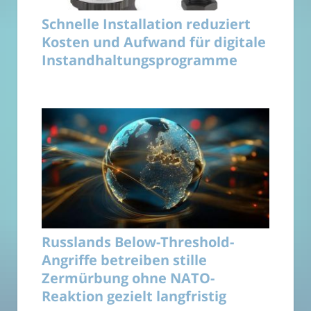
Schnelle Installation reduziert
Kosten und Aufwand für digitale
Instandhaltungsprogramme
Russlands Below-Threshold-
Angriffe betreiben stille
Zermürbung ohne NATO-
Reaktion gezielt langfristig