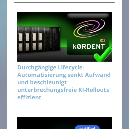
Durchgängige Lifecycle-
Automatisierung senkt Aufwand
und beschleunigt
unterbrechungsfreie KI-Rollouts
effizient