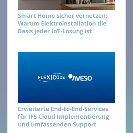
Smart Home sicher vernetzen:
Warum Elektroinstallation die
Basis jeder IoT-Lösung ist
Erweiterte End-to-End-Services
für IFS Cloud Implementierung
und umfassenden Support