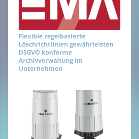
Flexible regelbasierte
Löschrichtlinien gewährleisten
DSGVO konforme
Archivverwaltung im
Unternehmen