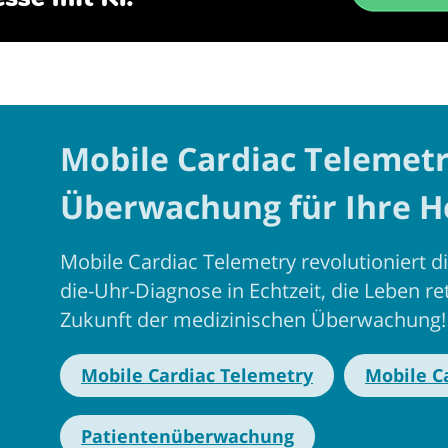
Mobile Cardiac Telemetr
Überwachung für Ihre H
Mobile Cardiac Telemetry revolutioniert
die-Uhr-Diagnose in Echtzeit, die Leben ret
Zukunft der medizinischen Überwachung!
Mobile Cardiac Telemetry
Mobile C
Patientenüberwachung