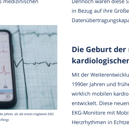
s medizinischen
Dennoch waren diese S
in Bezug auf ihre Größe
Datenübertragungskapa
Die Geburt der
kardiologische
Mit der Weiterentwickl
1990er Jahren und früh
wirklich mobilen kardi
entwickelt. Diese neue
EKG-Monitore mit Mobil
r Jahren, als die ersten tragbaren EKG-
nThing)
Herzrhythmen in Echtze