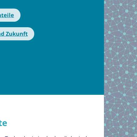
teile
nd Zukunft
te