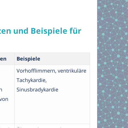
en und Beispiele für
ten
Beispiele
Vorhofflimmern, ventrikuläre
Tachykardie,
n
Sinusbradykardie
 von