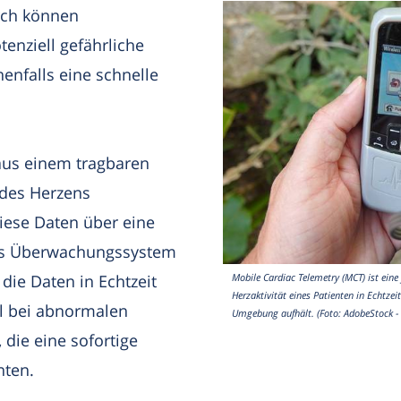
rch können
tenziell gefährliche
nfalls eine schnelle
aus einem tragbaren
 des Herzens
iese Daten über eine
les Überwachungssystem
Mobile Cardiac Telemetry (MCT) ist eine
 die Daten in Echtzeit
Herzaktivität eines Patienten in Echtze
l bei abnormalen
Umgebung aufhält. (Foto: AdobeStock 
, die eine sofortige
nten.