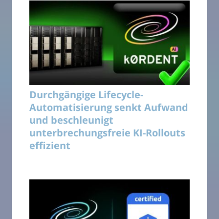
Durchgängige Lifecycle-
Automatisierung senkt Aufwand
und beschleunigt
unterbrechungsfreie KI-Rollouts
effizient