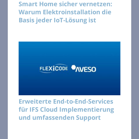
Smart Home sicher vernetzen:
Warum Elektroinstallation die
Basis jeder IoT-Lösung ist
Erweiterte End-to-End-Services
für IFS Cloud Implementierung
und umfassenden Support