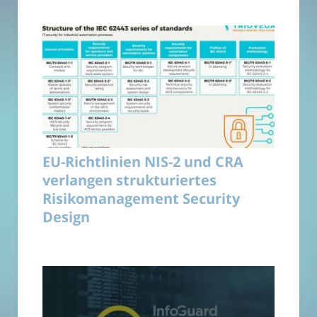
EU-Richtlinien NIS-2 und CRA
verlangen strukturiertes
Risikomanagement Security
Design