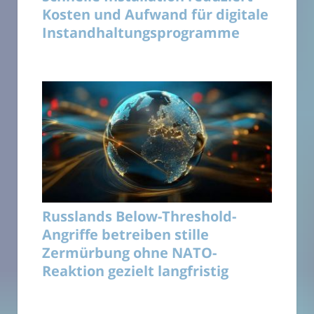
Kosten und Aufwand für digitale
Instandhaltungsprogramme
Russlands Below-Threshold-
Angriffe betreiben stille
Zermürbung ohne NATO-
Reaktion gezielt langfristig