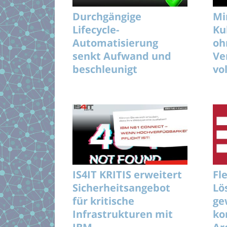
Durchgängige
Mi
Lifecycle-
Ku
Automatisierung
oh
senkt Aufwand und
Ve
beschleunigt
vo
unterbrechungsfreie
KI-Rollouts effizient
IS4IT KRITIS erweitert
Fl
Sicherheitsangebot
Lö
für kritische
ge
Infrastrukturen mit
ko