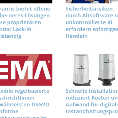
rantis bietet offene
Sicherheitsrisiken
bernetes-Lösungen
durch Altsoftware 
ne proprietären
unkontrollierte KI
ndor Lock-in
erfordern sofortige
llständig
Handeln
exible regelbasierte
Schnelle Installatio
schrichtlinien
reduziert Kosten u
währleisten DSGVO
Aufwand für digital
nforme
Instandhaltungsp