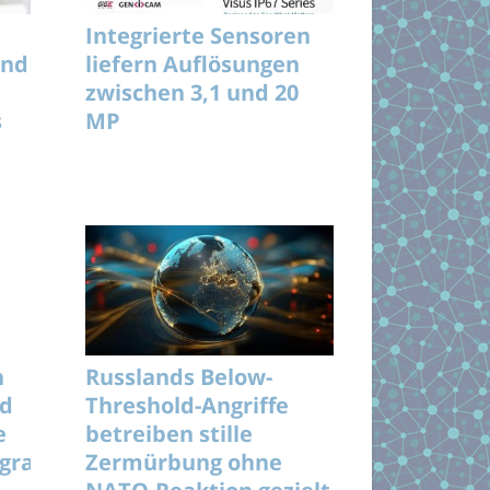
Integrierte Sensoren
und
liefern Auflösungen
zwischen 3,1 und 20
s
MP
n
Russlands Below-
nd
Threshold-Angriffe
e
betreiben stille
rogramme
Zermürbung ohne