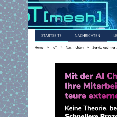
STARTSEITE
NACHRICHTEN
L
»
»
»
Home
IoT
Nachrichten
Servity optimier