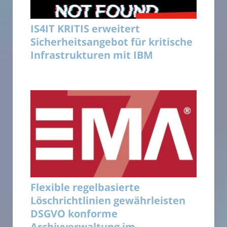
IS4IT KRITIS erweitert
Sicherheitsangebot für kritische
Infrastrukturen mit IBM
Flexible regelbasierte
Löschrichtlinien gewährleisten
DSGVO konforme
Archivverwaltung im