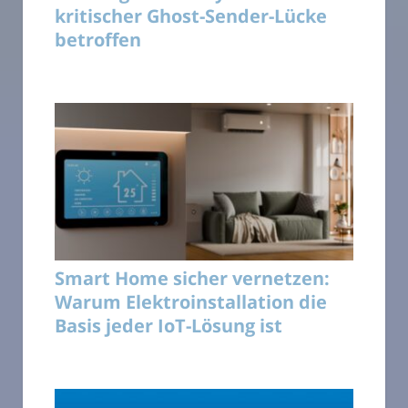
kritischer Ghost-Sender-Lücke
betroffen
Smart Home sicher vernetzen:
Warum Elektroinstallation die
Basis jeder IoT-Lösung ist