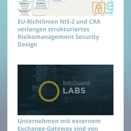
EU-Richtlinien NIS-2 und CRA
verlangen strukturiertes
Risikomanagement Security
Design
Unternehmen mit externem
Exchange-Gateway sind von