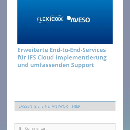
Erweiterte End-to-End-Services
für IFS Cloud Implementierung
und umfassenden Support
LASSEN SIE EINE ANTWORT HIER