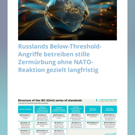
Russlands Below-Threshold-
Angriffe betreiben stille
Zermürbung ohne NATO-
Reaktion gezielt langfristig