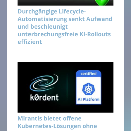
Durchgängige Lifecycle-
Automatisierung senkt Aufwand
und beschleunigt
unterbrechungsfreie KI-Rollouts
effizient
Mirantis bietet offene
Kubernetes-Lösungen ohne