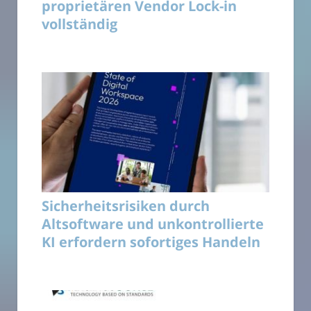
proprietären Vendor Lock-in
vollständig
Sicherheitsrisiken durch
Altsoftware und unkontrollierte
KI erfordern sofortiges Handeln