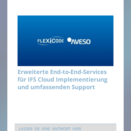
Erweiterte End-to-End-Services
für IFS Cloud Implementierung
und umfassenden Support
LASSEN SIE EINE ANTWORT HIER