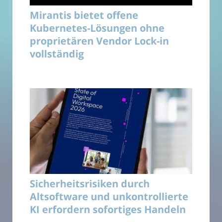
Mirantis bietet offene
Kubernetes-Lösungen ohne
proprietären Vendor Lock-in
vollständig
Sicherheitsrisiken durch
Altsoftware und unkontrollierte
KI erfordern sofortiges Handeln