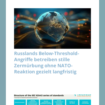
Russlands Below-Threshold-
Angriffe betreiben stille
Zermürbung ohne NATO-
Reaktion gezielt langfristig