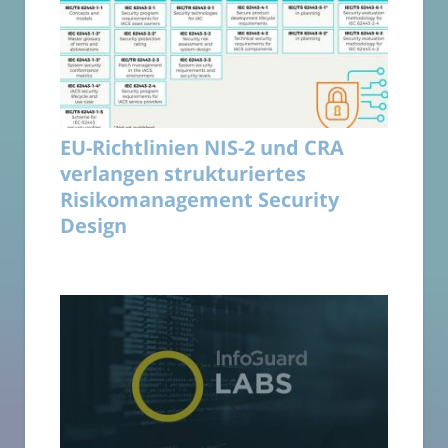
EU-Richtlinien NIS-2 und CRA
verlangen strukturiertes
Risikomanagement Security
Design