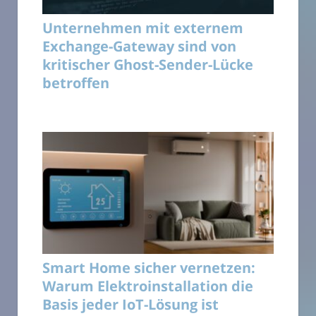
Unternehmen mit externem
Exchange-Gateway sind von
kritischer Ghost-Sender-Lücke
betroffen
Smart Home sicher vernetzen:
Warum Elektroinstallation die
Basis jeder IoT-Lösung ist