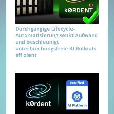
Durchgängige Lifecycle-
Automatisierung senkt Aufwand
und beschleunigt
unterbrechungsfreie KI-Rollouts
effizient