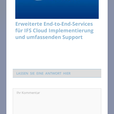
Erweiterte End-to-End-Services
für IFS Cloud Implementierung
und umfassenden Support
LASSEN SIE EINE ANTWORT HIER