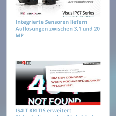
Integrierte Sensoren liefern
Auflösungen zwischen 3,1 und 20
MP
IS4IT KRITIS erweitert