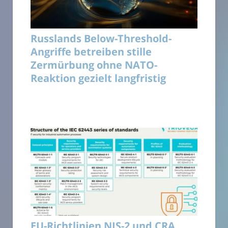
Russlands Below-Threshold-
Angriffe betreiben stille
Zermürbung ohne NATO-
Reaktion gezielt langfristig
EU-Richtlinien NIS-2 und CRA