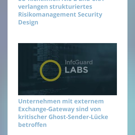
verlangen strukturiertes
Risikomanagement Security
Design
Unternehmen mit externem
Exchange-Gateway sind von
kritischer Ghost-Sender-Lücke
betroffen