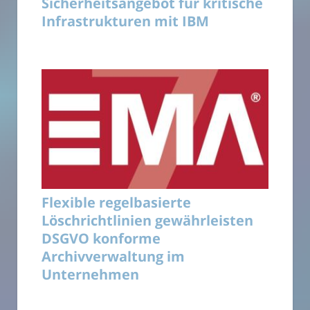
Sicherheitsangebot für kritische
Infrastrukturen mit IBM
Flexible regelbasierte
Löschrichtlinien gewährleisten
DSGVO konforme
Archivverwaltung im
Unternehmen