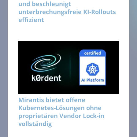
und beschleunigt
unterbrechungsfreie KI-Rollouts
effizient
Mirantis bietet offene
Kubernetes-Lösungen ohne
proprietären Vendor Lock-in
vollständig