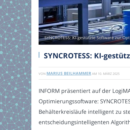
SYNCROTESS: KI-gestützte Software zur Opt
SYNCROTESS: KI-gestütz
MARIUS BEILHAMMER
VON
AM
10. MÄRZ 2025
INFORM präsentiert auf der LogiMA
Optimierungssoftware: SYNCROTESS.
Behälterkreisläufe intelligent zu 
entscheidungsintelligenten Algori