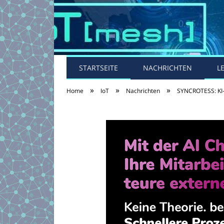
STARTSEITE
NACHRICHTEN
L
»
»
»
Home
IoT
Nachrichten
SYNCROTESS: KI-g