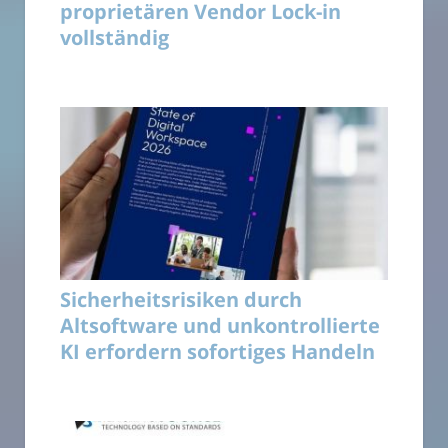
proprietären Vendor Lock-in
vollständig
Sicherheitsrisiken durch
Altsoftware und unkontrollierte
KI erfordern sofortiges Handeln