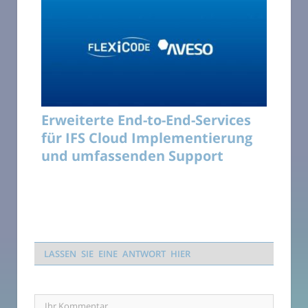
Erweiterte End-to-End-Services
für IFS Cloud Implementierung
und umfassenden Support
LASSEN SIE EINE ANTWORT HIER