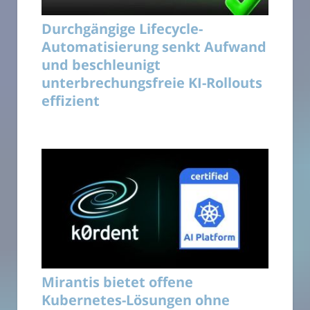
Durchgängige Lifecycle-
Automatisierung senkt Aufwand
und beschleunigt
unterbrechungsfreie KI-Rollouts
effizient
Mirantis bietet offene
Kubernetes-Lösungen ohne