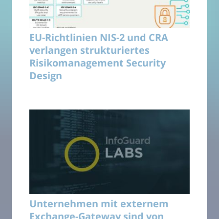
EU-Richtlinien NIS-2 und CRA
verlangen strukturiertes
Risikomanagement Security
Design
Unternehmen mit externem
Exchange-Gateway sind von