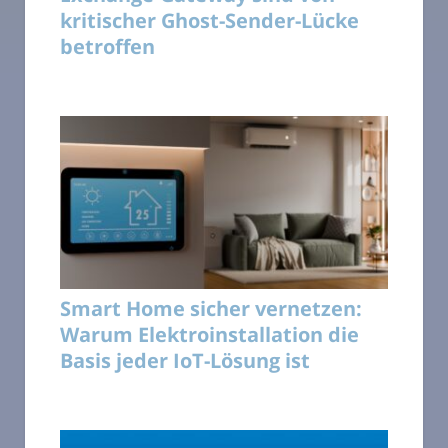
kritischer Ghost-Sender-Lücke
betroffen
Smart Home sicher vernetzen:
Warum Elektroinstallation die
Basis jeder IoT-Lösung ist