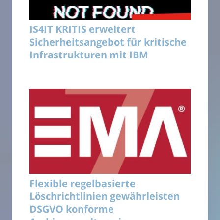
IS4IT KRITIS erweitert
Sicherheitsangebot für kritische
Infrastrukturen mit IBM
Flexible regelbasierte
Löschrichtlinien gewährleisten
DSGVO konforme