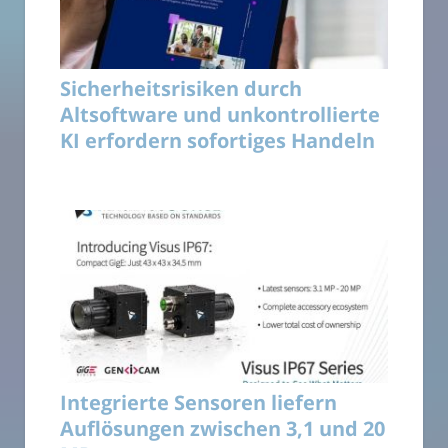
Sicherheitsrisiken durch
Altsoftware und unkontrollierte
KI erfordern sofortiges Handeln
Integrierte Sensoren liefern
Auflösungen zwischen 3,1 und 20