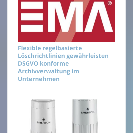
Flexible regelbasierte
Löschrichtlinien gewährleisten
DSGVO konforme
Archivverwaltung im
Unternehmen