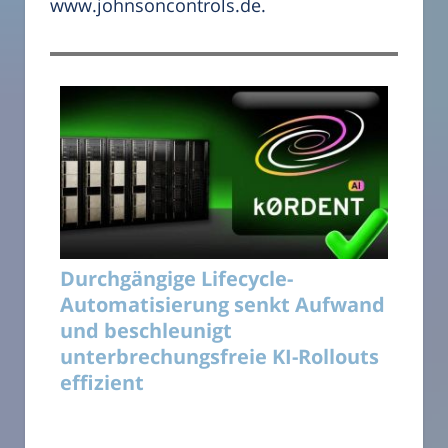
www.johnsoncontrols.de.
Durchgängige Lifecycle-
Automatisierung senkt Aufwand
und beschleunigt
unterbrechungsfreie KI-Rollouts
effizient