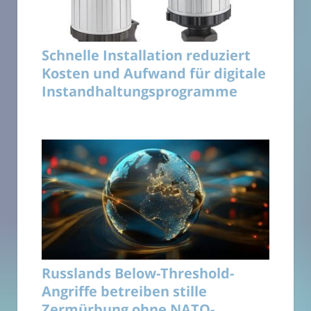
Schnelle Installation reduziert
Kosten und Aufwand für digitale
Instandhaltungsprogramme
Russlands Below-Threshold-
Angriffe betreiben stille
Zermürbung ohne NATO-