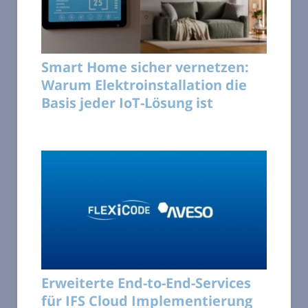
Smart Home sicher vernetzen:
Warum Elektroinstallation die
Basis jeder IoT-Lösung ist
Erweiterte End-to-End-Services
für IFS Cloud Implementierung