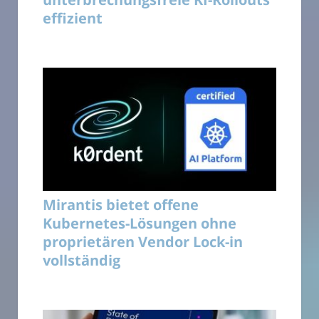
effizient
Mirantis bietet offene
Kubernetes-Lösungen ohne
proprietären Vendor Lock-in
vollständig