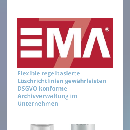
Flexible regelbasierte
Löschrichtlinien gewährleisten
DSGVO konforme
Archivverwaltung im
Unternehmen