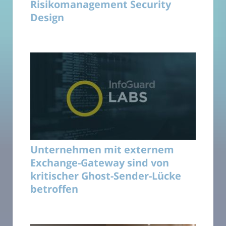
Risikomanagement Security
Design
Unternehmen mit externem
Exchange-Gateway sind von
kritischer Ghost-Sender-Lücke
betroffen