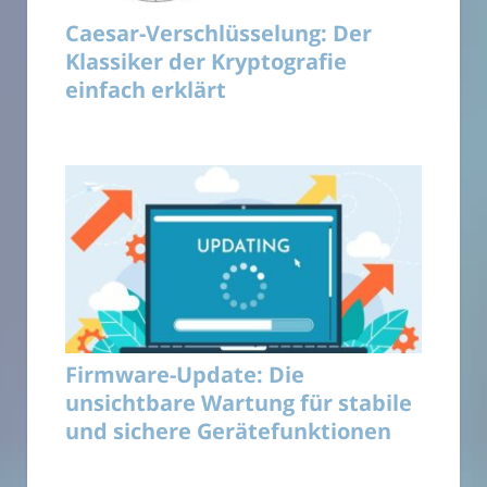
Caesar-Verschlüsselung: Der
Klassiker der Kryptografie
einfach erklärt
Firmware-Update: Die
unsichtbare Wartung für stabile
und sichere Gerätefunktionen