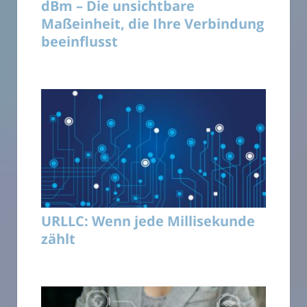
dBm – Die unsichtbare
Maßeinheit, die Ihre Verbindung
beeinflusst
URLLC: Wenn jede Millisekunde
zählt