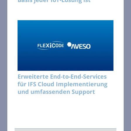
Erweiterte End-to-End-Services
für IFS Cloud Implementierung
und umfassenden Support