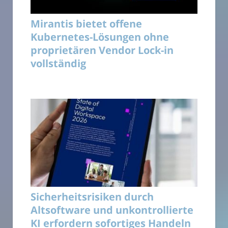
Mirantis bietet offene
Kubernetes-Lösungen ohne
proprietären Vendor Lock-in
vollständig
Sicherheitsrisiken durch
Altsoftware und unkontrollierte
KI erfordern sofortiges Handeln