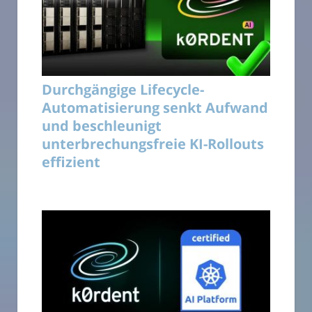
Durchgängige Lifecycle-
Automatisierung senkt Aufwand
und beschleunigt
unterbrechungsfreie KI-Rollouts
effizient