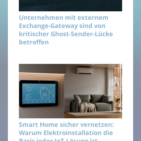
Unternehmen mit externem
Exchange-Gateway sind von
kritischer Ghost-Sender-Lücke
betroffen
Smart Home sicher vernetzen:
Warum Elektroinstallation die
Basis jeder IoT-Lösung ist