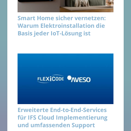
Smart Home sicher vernetzen:
Warum Elektroinstallation die
Basis jeder IoT-Lösung ist
Erweiterte End-to-End-Services
für IFS Cloud Implementierung
und umfassenden Support