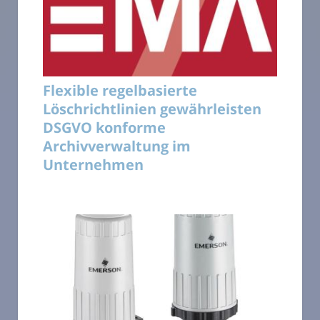
Flexible regelbasierte
Löschrichtlinien gewährleisten
DSGVO konforme
Archivverwaltung im
Unternehmen