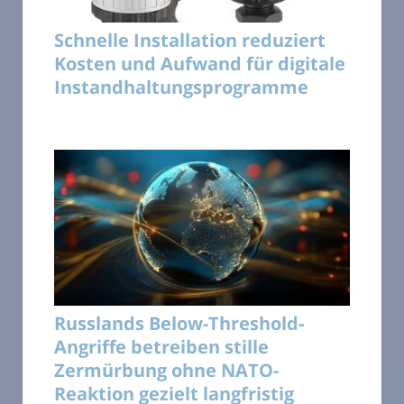
Schnelle Installation reduziert
Kosten und Aufwand für digitale
Instandhaltungsprogramme
Russlands Below-Threshold-
Angriffe betreiben stille
Zermürbung ohne NATO-
Reaktion gezielt langfristig