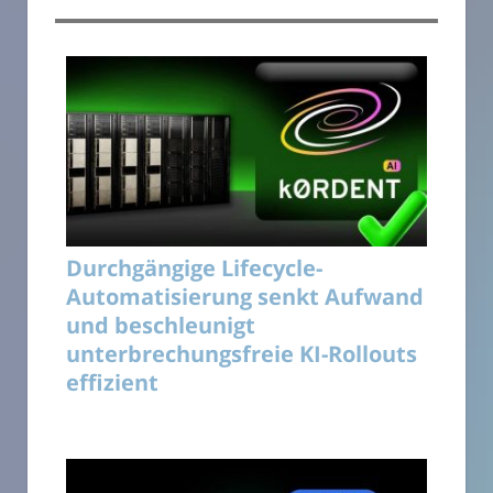
Durchgängige Lifecycle-
Automatisierung senkt Aufwand
und beschleunigt
unterbrechungsfreie KI-Rollouts
effizient