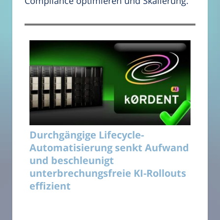
Compliance optimieren und Skalierung.
Durchgängige Lifecycle-
Automatisierung senkt Aufwand
und beschleunigt
unterbrechungsfreie KI-Rollouts
effizient