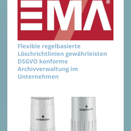
Flexible regelbasierte
Löschrichtlinien gewährleisten
DSGVO konforme
Archivverwaltung im
Unternehmen