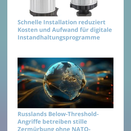
Schnelle Installation reduziert
Kosten und Aufwand für digitale
Instandhaltungsprogramme
Russlands Below-Threshold-
Angriffe betreiben stille
Zermürbung ohne NATO-