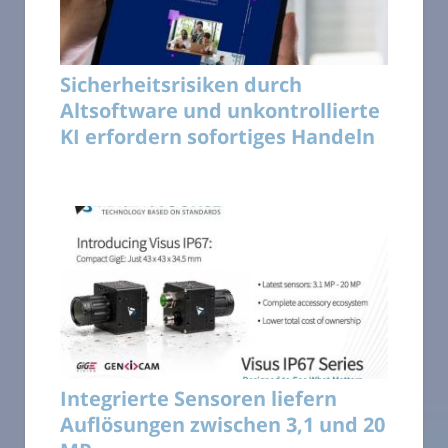
Sicherheitsrisiken durch
Altsoftware und unkontrollierte
KI erfordern sofortiges Handeln
Integrierte Sensoren liefern
Auflösungen zwischen 3,1 und 20