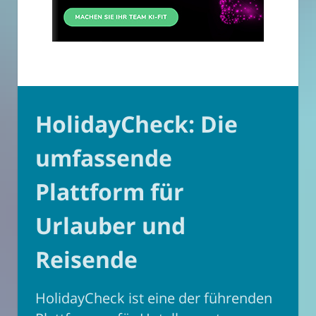
HolidayCheck: Die
umfassende
Plattform für
Urlauber und
Reisende
HolidayCheck ist eine der führenden