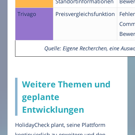
Standortinformationen
Bewer
Trivago
Preisvergleichsfunktion
Fehle
Commu
Bewer
Quelle: Eigene Recherchen, eine Auswa
Weitere Themen und
geplante
Entwicklungen
HolidayCheck plant, seine Plattform
kontinuierlich zu erweitern und den