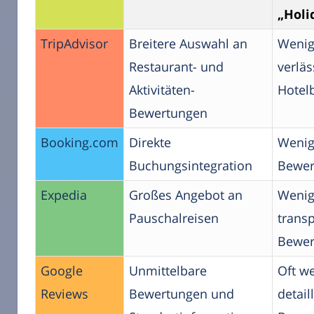
„Holi
TripAdvisor
Breitere Auswahl an
Wenig
Restaurant- und
verläs
Aktivitäten-
Hotel
Bewertungen
Booking.com
Direkte
Wenig
Buchungsintegration
Bewer
Expedia
Großes Angebot an
Wenig
Pauschalreisen
trans
Bewer
Google
Unmittelbare
Oft w
Reviews
Bewertungen und
detail