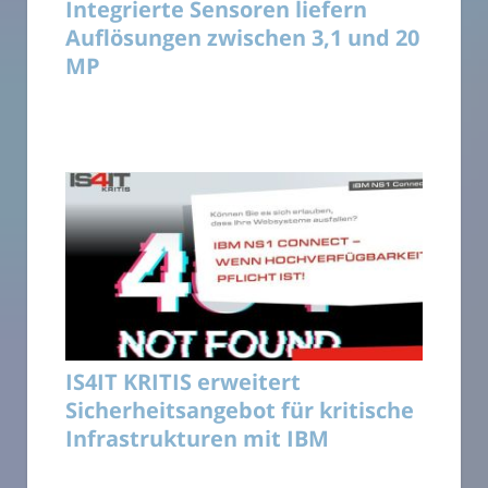
Integrierte Sensoren liefern
Auflösungen zwischen 3,1 und 20
MP
IS4IT KRITIS erweitert
Sicherheitsangebot für kritische
Infrastrukturen mit IBM