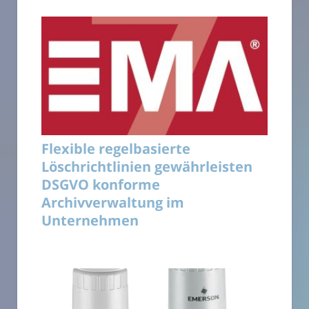
Flexible regelbasierte
Löschrichtlinien gewährleisten
DSGVO konforme
Archivverwaltung im
Unternehmen