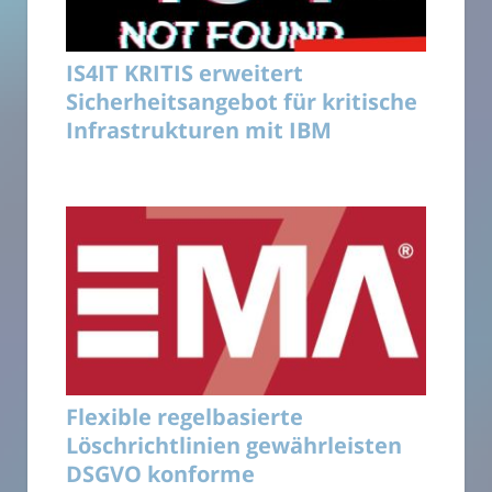
IS4IT KRITIS erweitert
Sicherheitsangebot für kritische
Infrastrukturen mit IBM
Flexible regelbasierte
Löschrichtlinien gewährleisten
DSGVO konforme