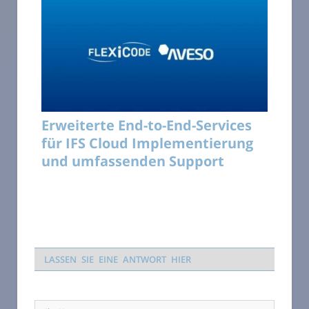
Erweiterte End-to-End-Services
für IFS Cloud Implementierung
und umfassenden Support
LASSEN SIE EINE ANTWORT HIER