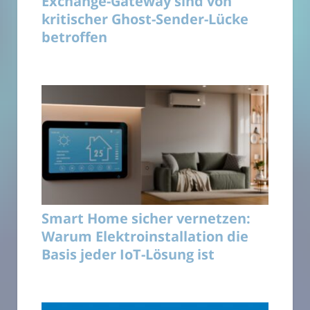
Exchange-Gateway sind von
kritischer Ghost-Sender-Lücke
betroffen
Smart Home sicher vernetzen:
Warum Elektroinstallation die
Basis jeder IoT-Lösung ist