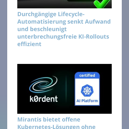
Durchgängige Lifecycle-
Automatisierung senkt Aufwand
und beschleunigt
unterbrechungsfreie KI-Rollouts
effizient
Mirantis bietet offene
Kubernetes-Lösungen ohne