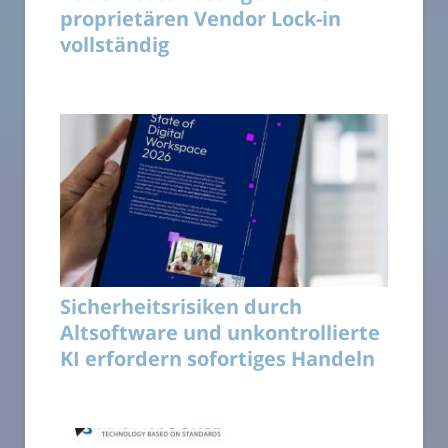
proprietären Vendor Lock-in
vollständig
Sicherheitsrisiken durch
Altsoftware und unkontrollierte
KI erfordern sofortiges Handeln