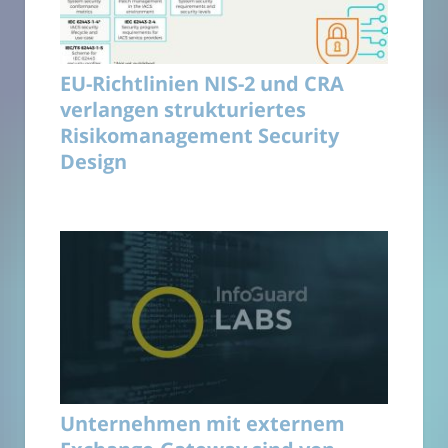
EU-Richtlinien NIS-2 und CRA
verlangen strukturiertes
Risikomanagement Security
Design
Unternehmen mit externem