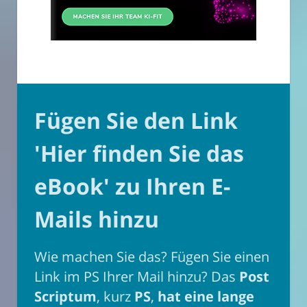
Fügen Sie den Link
'Hier finden Sie das
eBook' zu Ihren E-
Mails hinzu
Wie machen Sie das? Fügen Sie einen
Link im PS Ihrer Mail hinzu? Das
Post
Scriptum
, kurz
PS
,
hat eine lange