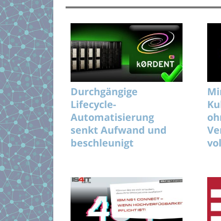
Durchgängige
Mi
Lifecycle-
Ku
Automatisierung
oh
senkt Aufwand und
Ve
beschleunigt
vo
unterbrechungsfreie
KI-Rollouts effizient