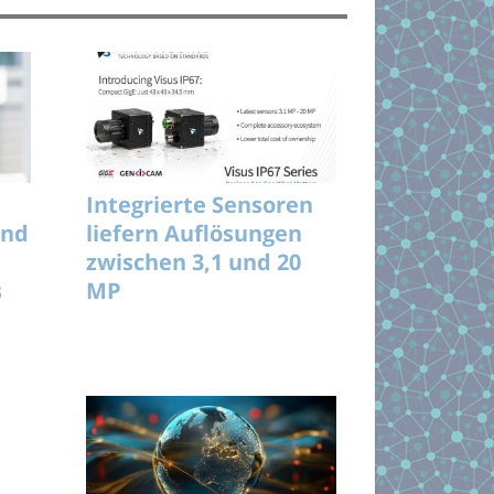
Integrierte Sensoren
und
liefern Auflösungen
zwischen 3,1 und 20
s
MP