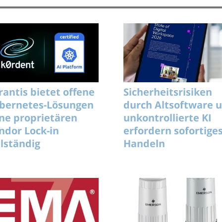
rantis bietet offene
Sicherheitsrisiken
bernetes-Lösungen
durch Altsoftware 
ne proprietären
unkontrollierte KI
ndor Lock-in
erfordern sofortige
llständig
Handeln