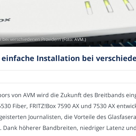
on bei verschiedenen Providern (Foto: AVM.)
 einfache Installation bei verschie
ors von AVM wird die Zukunft des Breitbands einge
5530 Fiber, FRITZ!Box 7590 AX und 7530 AX entwic
isterten Journalisten, die Vorteile des Glasfaser
 Dank höherer Bandbreiten, niedriger Latenz und 