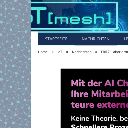
STARTSEITE
NACHRICHTEN
L
»
»
»
Home
IoT
Nachrichten
FRITZ! Labor erm