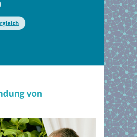
rgleich
ündung von