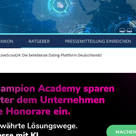
EXIKON
RATGEBER
PRESSEMITTEILUNG EINREICHEN
 LoveScout24: Die beliebteste Dating-Plattform Deutschlands!