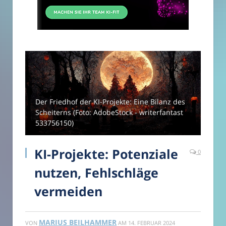
Der Friedhof der KI-Projekte: Eine Bilanz des
Scheiterns (Foto: AdobeStock - writerfantast
533756150)
KI-Projekte: Potenziale
0
nutzen, Fehlschläge
vermeiden
MARIUS BEILHAMMER
VON
AM
14. FEBRUAR 2024