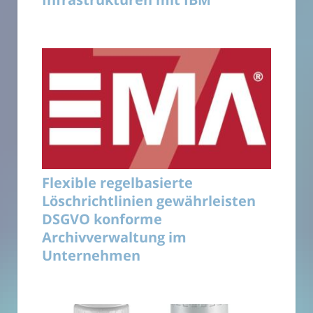
Flexible regelbasierte
Löschrichtlinien gewährleisten
DSGVO konforme
Archivverwaltung im
Unternehmen