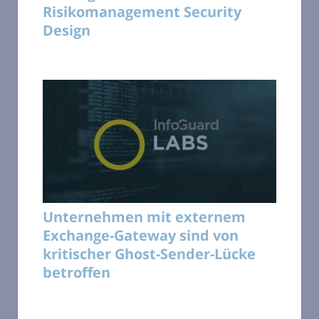
Risikomanagement Security
Design
Unternehmen mit externem
Exchange-Gateway sind von
kritischer Ghost-Sender-Lücke
betroffen