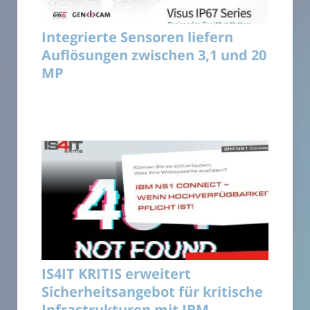
Integrierte Sensoren liefern
Auflösungen zwischen 3,1 und 20
MP
IS4IT KRITIS erweitert
Sicherheitsangebot für kritische
Infrastrukturen mit IBM