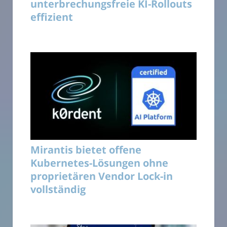
unterbrechungsfreie KI-Rollouts
effizient
Mirantis bietet offene
Kubernetes-Lösungen ohne
proprietären Vendor Lock-in
vollständig