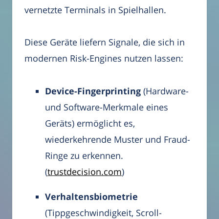
vernetzte Terminals in Spielhallen.
Diese Geräte liefern Signale, die sich in
modernen Risk-Engines nutzen lassen:
Device-Fingerprinting
(Hardware-
und Software-Merkmale eines
Geräts) ermöglicht es,
wiederkehrende Muster und Fraud-
Ringe zu erkennen.
(
trustdecision.com
)
Verhaltensbiometrie
(Tippgeschwindigkeit, Scroll-