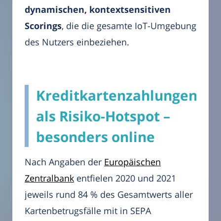
dynamischen, kontextsensitiven
Scorings
, die die gesamte IoT-Umgebung
des Nutzers einbeziehen.
Kreditkartenzahlungen
als Risiko-Hotspot –
besonders online
Nach Angaben der
Europäischen
Zentralbank
entfielen 2020 und 2021
jeweils rund 84 % des Gesamtwerts aller
Kartenbetrugsfälle mit in SEPA