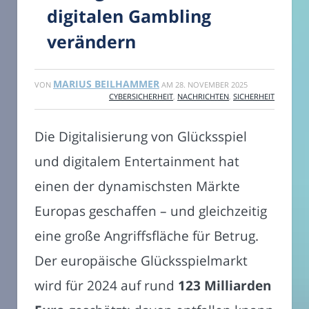
digitalen Gambling
verändern
MARIUS BEILHAMMER
VON
AM
28. NOVEMBER 2025
CYBERSICHERHEIT
,
NACHRICHTEN
,
SICHERHEIT
Die Digitalisierung von Glücksspiel
und digitalem Entertainment hat
einen der dynamischsten Märkte
Europas geschaffen – und gleichzeitig
eine große Angriffsfläche für Betrug.
Der europäische Glücksspielmarkt
wird für 2024 auf rund
123 Milliarden