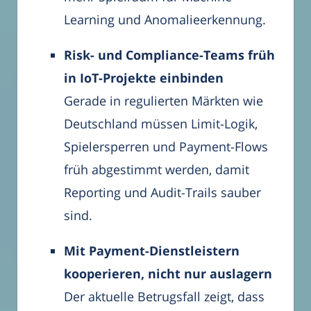
Learning und Anomalieerkennung.
Risk- und Compliance-Teams früh
in IoT-Projekte einbinden
Gerade in regulierten Märkten wie
Deutschland müssen Limit-Logik,
Spielersperren und Payment-Flows
früh abgestimmt werden, damit
Reporting und Audit-Trails sauber
sind.
Mit Payment-Dienstleistern
kooperieren, nicht nur auslagern
Der aktuelle Betrugsfall zeigt, dass