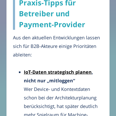
Praxis-Tipps für
Betreiber und
Payment-Provider
Aus den aktuellen Entwicklungen lassen
sich für B2B-Akteure einige Prioritäten
ableiten:
IoT-Daten strategisch planen
,
nicht nur „mitloggen“
Wer Device- und Kontextdaten
schon bei der Architekturplanung
berücksichtigt, hat später deutlich
mehr Spielraum für Machine-