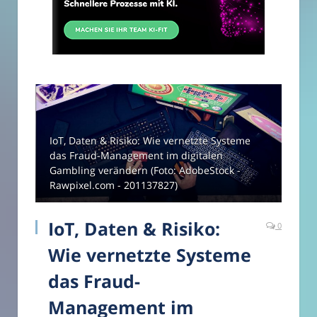
IoT, Daten & Risiko: Wie vernetzte Systeme
das Fraud-Management im digitalen
Gambling verändern (Foto: AdobeStock -
Rawpixel.com - 201137827)
IoT, Daten & Risiko:
0
Wie vernetzte Systeme
das Fraud-
Management im