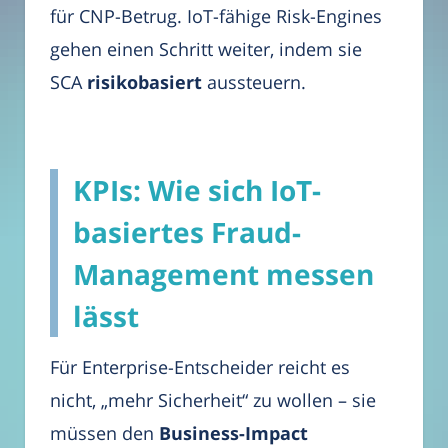
für CNP-Betrug. IoT-fähige Risk-Engines
gehen einen Schritt weiter, indem sie
SCA
risikobasiert
aussteuern.
KPIs: Wie sich IoT-
basiertes Fraud-
Management messen
lässt
Für Enterprise-Entscheider reicht es
nicht, „mehr Sicherheit“ zu wollen – sie
müssen den
Business-Impact