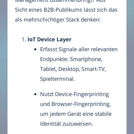
Sicht eines B2B-Publikums lässt sich das
als mehrschichtiger Stack denken:
IoT Device Layer
Erfasst Signale aller relevanten
Endpunkte: Smartphone,
Tablet, Desktop, Smart-TV,
Spielterminal.
Nutzt Device-Fingerprinting
und Browser-Fingerprinting,
um jedem Gerät eine stabile
Identität zuzuweisen.