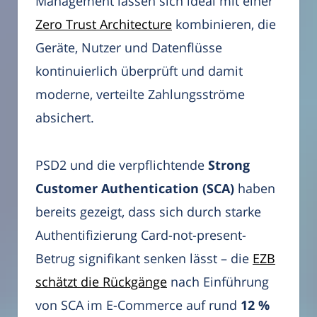
Management lassen sich ideal mit einer
Zero Trust Architecture
kombinieren, die
Geräte, Nutzer und Datenflüsse
kontinuierlich überprüft und damit
moderne, verteilte Zahlungsströme
absichert.
PSD2 und die verpflichtende
Strong
Customer Authentication (SCA)
haben
bereits gezeigt, dass sich durch starke
Authentifizierung Card-not-present-
Betrug signifikant senken lässt – die
EZB
schätzt die Rückgänge
nach Einführung
von SCA im E-Commerce auf rund
12 %