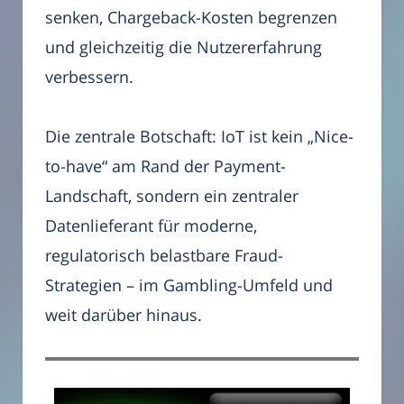
senken, Chargeback-Kosten begrenzen
und gleichzeitig die Nutzererfahrung
verbessern.
Die zentrale Botschaft: IoT ist kein „Nice-
to-have“ am Rand der Payment-
Landschaft, sondern ein zentraler
Datenlieferant für moderne,
regulatorisch belastbare Fraud-
Strategien – im Gambling-Umfeld und
weit darüber hinaus.