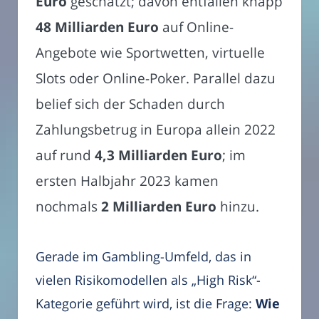
Euro
geschätzt; davon entfallen knapp
48 Milliarden Euro
auf Online-
Angebote wie Sportwetten, virtuelle
Slots oder Online-Poker. Parallel dazu
belief sich der Schaden durch
Zahlungsbetrug in Europa allein 2022
auf rund
4,3 Milliarden Euro
; im
ersten Halbjahr 2023 kamen
nochmals
2 Milliarden Euro
hinzu.
Gerade im Gambling-Umfeld, das in
vielen Risikomodellen als „High Risk“-
Kategorie geführt wird, ist die Frage:
Wie