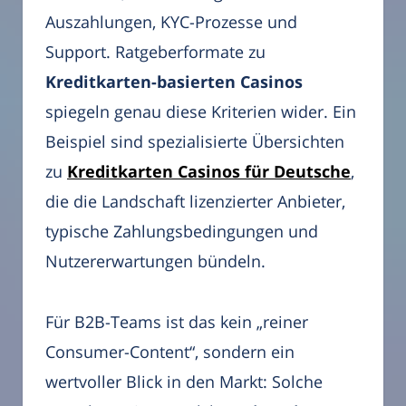
Auszahlungen, KYC-Prozesse und
Support. Ratgeberformate zu
Kreditkarten-basierten Casinos
spiegeln genau diese Kriterien wider. Ein
Beispiel sind spezialisierte Übersichten
zu
Kreditkarten Casinos für Deutsche
,
die die Landschaft lizenzierter Anbieter,
typische Zahlungsbedingungen und
Nutzererwartungen bündeln.
Für B2B-Teams ist das kein „reiner
Consumer-Content“, sondern ein
wertvoller Blick in den Markt: Solche