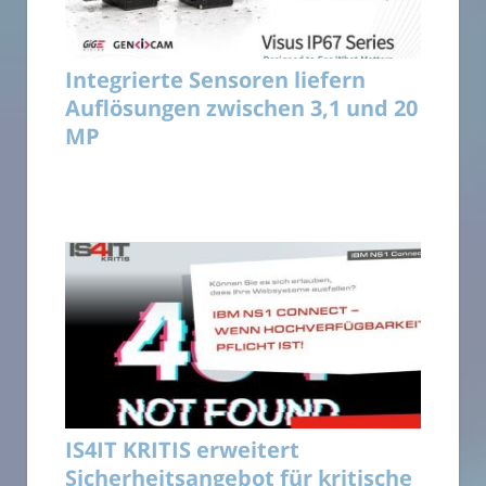
Integrierte Sensoren liefern
Auflösungen zwischen 3,1 und 20
MP
IS4IT KRITIS erweitert
Sicherheitsangebot für kritische