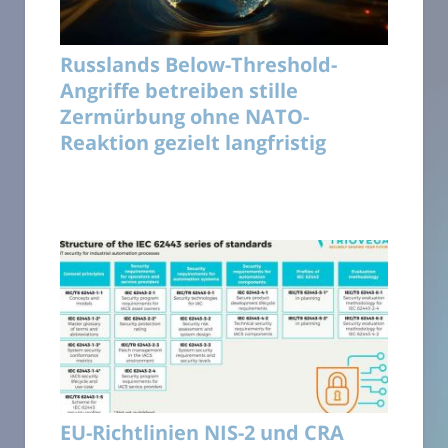
Russlands Below-Threshold-
Angriffe betreiben stille
Zermürbung ohne NATO-
Reaktion gezielt langfristig
EU-Richtlinien NIS-2 und CRA