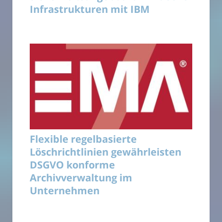
Infrastrukturen mit IBM
Flexible regelbasierte
Löschrichtlinien gewährleisten
DSGVO konforme
Archivverwaltung im
Unternehmen