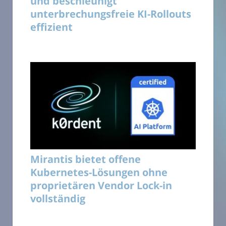
und beschleunigt
unterbrechungsfreie KI-Rollouts
effizient
Mirantis bietet offene
Kubernetes-Lösungen ohne
proprietären Vendor Lock-in
vollständig