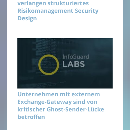
verlangen strukturiertes
Risikomanagement Security
Design
Unternehmen mit externem
Exchange-Gateway sind von
kritischer Ghost-Sender-Lücke
betroffen