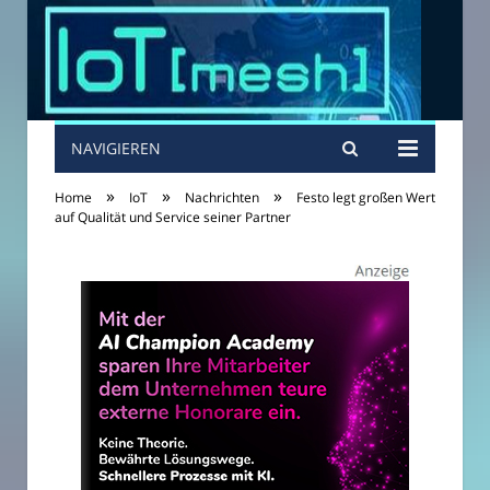
NAVIGIEREN
»
»
»
Home
IoT
Nachrichten
Festo legt großen Wert
auf Qualität und Service seiner Partner