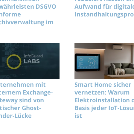
währleisten DSGVO
Aufwand für digital
nforme
Instandhaltungsp
chivverwaltung im
ternehmen
ternehmen mit
Smart Home sicher
ternem Exchange-
vernetzen: Warum
teway sind von
Elektroinstallation 
itischer Ghost-
Basis jeder IoT-Lös
nder-Lücke
ist
troffen