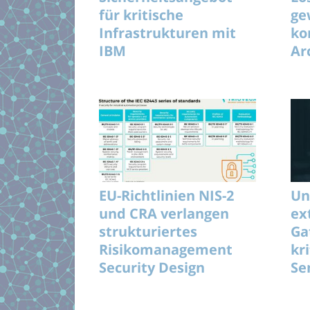
für kritische
ge
Infrastrukturen mit
ko
IBM
Ar
Un
EU-Richtlinien NIS-2
Un
und CRA verlangen
ex
strukturiertes
Ga
Risikomanagement
kr
Security Design
Se
be