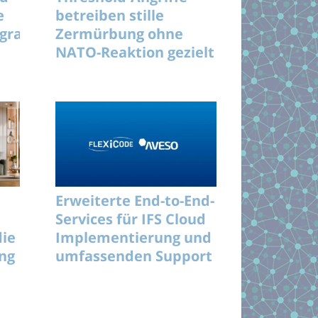
e
betreiben stille
rogramme
Zermürbung ohne
NATO-Reaktion gezielt
langfristig
Erweiterte End-to-End-
Services für IFS Cloud
die
Implementierung und
ung
umfassenden Support