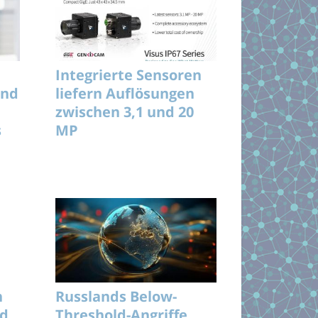
Integrierte Sensoren
und
liefern Auflösungen
zwischen 3,1 und 20
s
MP
n
Russlands Below-
nd
Threshold-Angriffe