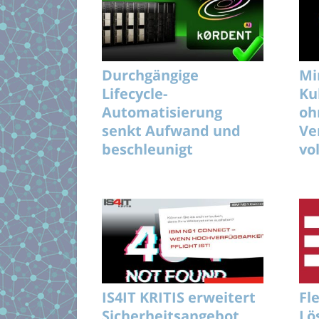
Durchgängige
Mi
Lifecycle-
Ku
Automatisierung
oh
senkt Aufwand und
Ve
beschleunigt
vo
unterbrechungsfreie
KI-Rollouts effizient
IS4IT KRITIS erweitert
Fl
Sicherheitsangebot
Lö