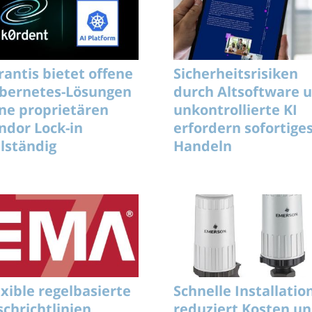
rantis bietet offene
Sicherheitsrisiken
bernetes-Lösungen
durch Altsoftware 
ne proprietären
unkontrollierte KI
ndor Lock-in
erfordern sofortige
llständig
Handeln
exible regelbasierte
Schnelle Installatio
schrichtlinien
reduziert Kosten u