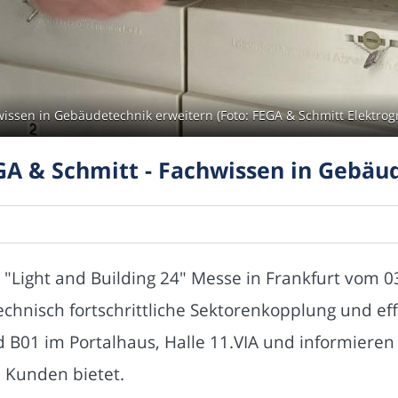
issen in Gebäudetechnik erweitern (Foto: FEGA & Schmitt Elektr
A & Schmitt - Fachwissen in Gebäu
 "Light and Building 24" Messe in Frankfurt vom 03
echnisch fortschrittliche Sektorenkopplung und e
01 im Portalhaus, Halle 11.VIA und informieren Si
n Kunden bietet.