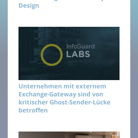
Design
Unternehmen mit externem
Exchange-Gateway sind von
kritischer Ghost-Sender-Lücke
betroffen