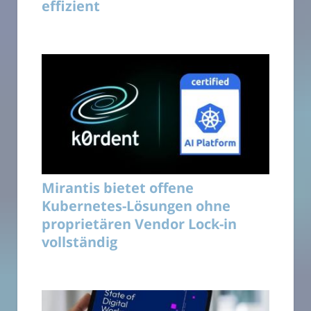
effizient
Mirantis bietet offene
Kubernetes-Lösungen ohne
proprietären Vendor Lock-in
vollständig