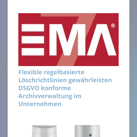
Flexible regelbasierte
Löschrichtlinien gewährleisten
DSGVO konforme
Archivverwaltung im
Unternehmen