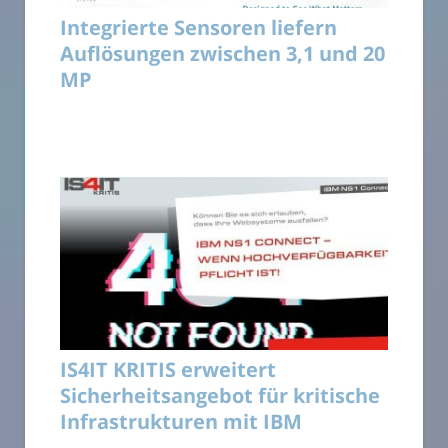
Integrierte Sensoren liefern
Auflösungen zwischen 3,1 und 20
MP
IS4IT KRITIS erweitert
Sicherheitsangebot für kritische
Infrastrukturen mit IBM