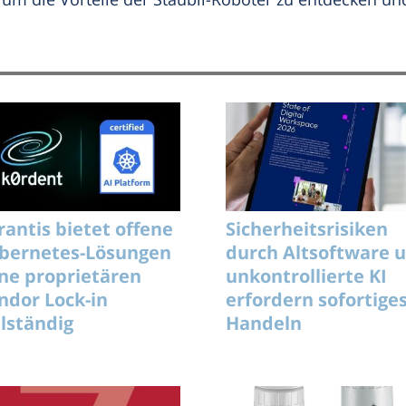
rantis bietet offene
Sicherheitsrisiken
bernetes-Lösungen
durch Altsoftware 
ne proprietären
unkontrollierte KI
ndor Lock-in
erfordern sofortige
llständig
Handeln