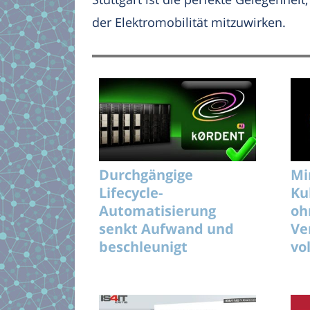
der Elektromobilität mitzuwirken.
Durchgängige
Mi
Lifecycle-
Ku
Automatisierung
oh
senkt Aufwand und
Ve
beschleunigt
vo
unterbrechungsfreie
KI-Rollouts effizient