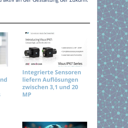
Integrierte Sensoren
und
liefern Auflösungen
zwischen 3,1 und 20
s
MP