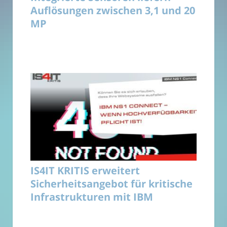
Auflösungen zwischen 3,1 und 20
MP
IS4IT KRITIS erweitert
Sicherheitsangebot für kritische
Infrastrukturen mit IBM