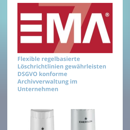
Flexible regelbasierte
Löschrichtlinien gewährleisten
DSGVO konforme
Archivverwaltung im
Unternehmen