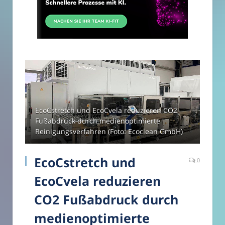
EcoCstretch und EcoCvela reduzieren CO2
Fußabdruck durch medienoptimierte
Reinigungsverfahren (Foto: Ecoclean GmbH)
EcoCstretch und
0
EcoCvela reduzieren
CO2 Fußabdruck durch
medienoptimierte