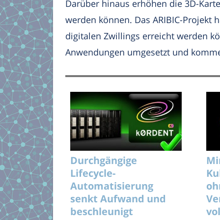
Darüber hinaus erhöhen die 3D-Karten
werden können. Das ARIBIC-Projekt ha
digitalen Zwillings erreicht werden 
Anwendungen umgesetzt und kommerzi
Durchgängige
Mi
Lifecycle-
Ku
Automatisierung
oh
senkt Aufwand und
Ve
beschleunigt
vo