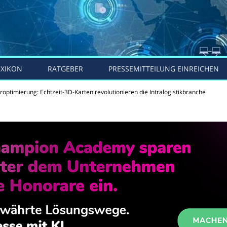
EXIKON
RATGEBER
PRESSEMITTEILUNG EINREICHEN
roptimierung: Echtzeit-3D-Karten revolutionieren die Intralogistikbranche