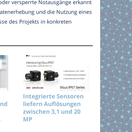
 oder versperrte Notausgänge erkannt
 Datenerhebung und die Nutzung eines
se des Projekts in konkreten
Integrierte Sensoren
und
liefern Auflösungen
zwischen 3,1 und 20
s
MP