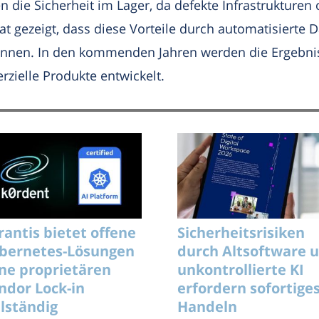
 die Sicherheit im Lager, da defekte Infrastrukturen
t gezeigt, dass diese Vorteile durch automatisierte
können. In den kommenden Jahren werden die Ergebnis
elle Produkte entwickelt.
rantis bietet offene
Sicherheitsrisiken
bernetes-Lösungen
durch Altsoftware 
ne proprietären
unkontrollierte KI
ndor Lock-in
erfordern sofortige
llständig
Handeln