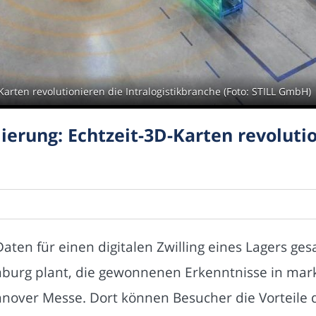
arten revolutionieren die Intralogistikbranche (Foto: STILL GmbH)
erung: Echtzeit-3D-Karten revoluti
Daten für einen digitalen Zwilling eines Lagers ge
amburg plant, die gewonnenen Erkenntnisse in ma
nnover Messe. Dort können Besucher die Vorteile d