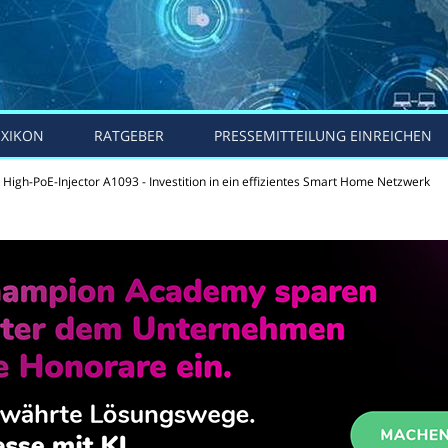
EXIKON
RATGEBER
PRESSEMITTEILUNG EINREICHEN
 High-PoE-Injector A1093 - Investition in ein effizientes Smart Home Netzwerk