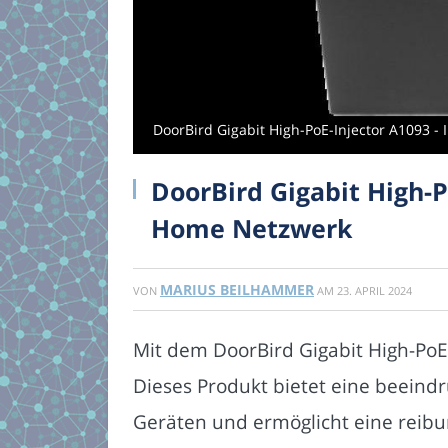
DoorBird Gigabit High-PoE-Injector A1093 - 
DoorBird Gigabit High-Po
Home Netzwerk
MARIUS BEILHAMMER
VON
AM
23. APRIL 2024
Mit dem DoorBird Gigabit High-PoE
Dieses Produkt bietet eine beeind
Geräten und ermöglicht eine reibu