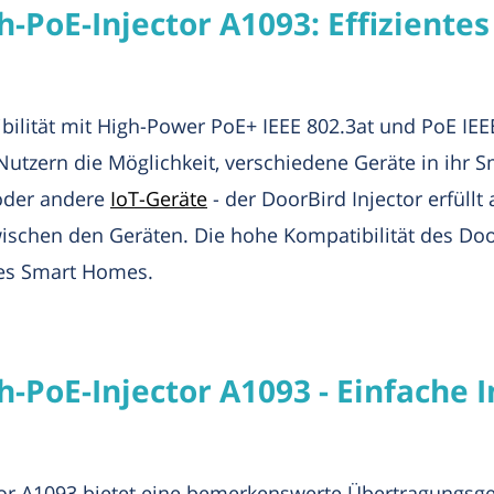
h-PoE-Injector A1093: Effiziente
lität mit High-Power PoE+ IEEE 802.3at und PoE IEEE
Nutzern die Möglichkeit, verschiedene Geräte in ihr 
oder andere
IoT-Geräte
- der DoorBird Injector erfüll
schen den Geräten. Die hohe Kompatibilität des Door
des Smart Homes.
h-PoE-Injector A1093 - Einfache I
tor A1093 bietet eine bemerkenswerte Übertragungsge