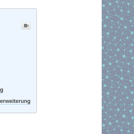
ng
kerweiterung