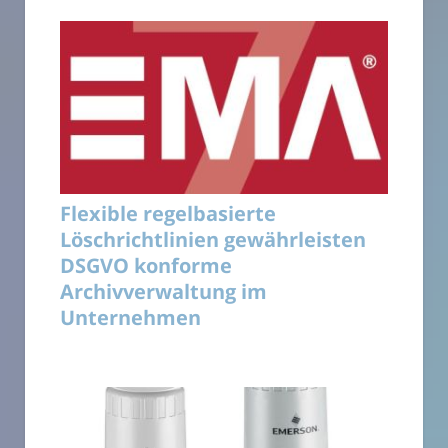
Flexible regelbasierte
Löschrichtlinien gewährleisten
DSGVO konforme
Archivverwaltung im
Unternehmen