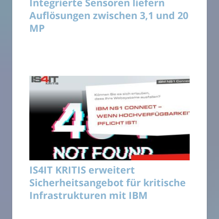
Integrierte Sensoren liefern
Auflösungen zwischen 3,1 und 20
MP
IS4IT KRITIS erweitert
Sicherheitsangebot für kritische
Infrastrukturen mit IBM