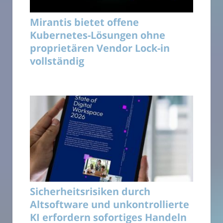
Mirantis bietet offene
Kubernetes-Lösungen ohne
proprietären Vendor Lock-in
vollständig
Sicherheitsrisiken durch
Altsoftware und unkontrollierte
KI erfordern sofortiges Handeln