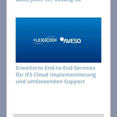
Erweiterte End-to-End-Services
für IFS Cloud Implementierung
und umfassenden Support