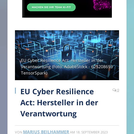
EU Cyber Resilience Act: Hersteller in der
Verantwortung (Foto: AdobeStock - 625208693
TensorSpark)
EU Cyber Resilience
0
Act: Hersteller in der
Verantwortung
MARIUS BEILHAMMER
VON
AM
18. SEPTEMBER 2023