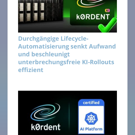
Durchgängige Lifecycle-
Automatisierung senkt Aufwand
und beschleunigt
unterbrechungsfreie KI-Rollouts
effizient