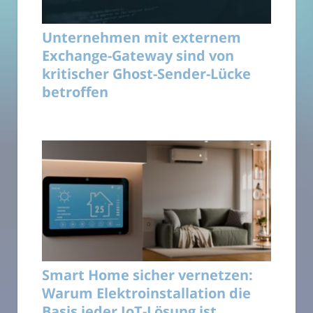
Unternehmen mit externem
Exchange-Gateway sind von
kritischer Ghost-Sender-Lücke
betroffen
Smart Home sicher vernetzen:
Warum Elektroinstallation die
Basis jeder IoT-Lösung ist