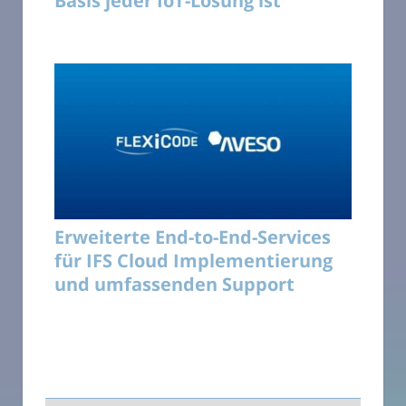
Basis jeder IoT-Lösung ist
Erweiterte End-to-End-Services
für IFS Cloud Implementierung
und umfassenden Support