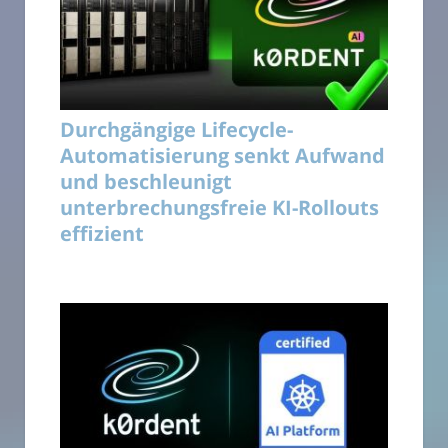
Durchgängige Lifecycle-
Automatisierung senkt Aufwand
und beschleunigt
unterbrechungsfreie KI-Rollouts
effizient