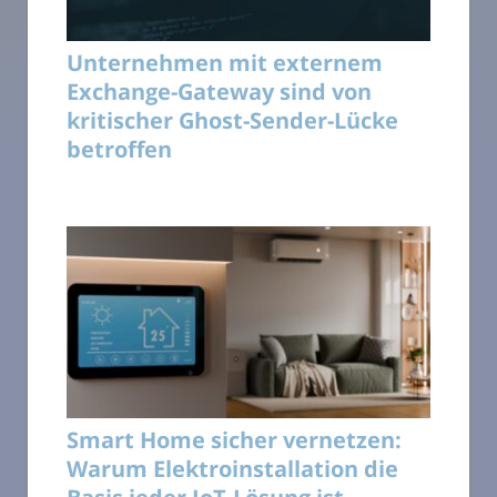
Unternehmen mit externem
Exchange-Gateway sind von
kritischer Ghost-Sender-Lücke
betroffen
Smart Home sicher vernetzen:
Warum Elektroinstallation die