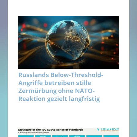
Russlands Below-Threshold-
Angriffe betreiben stille
Zermürbung ohne NATO-
Reaktion gezielt langfristig