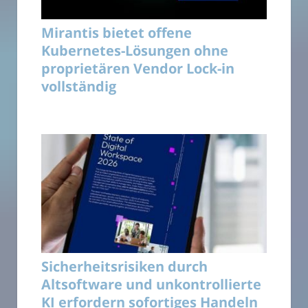
Mirantis bietet offene
Kubernetes-Lösungen ohne
proprietären Vendor Lock-in
vollständig
Sicherheitsrisiken durch
Altsoftware und unkontrollierte
KI erfordern sofortiges Handeln