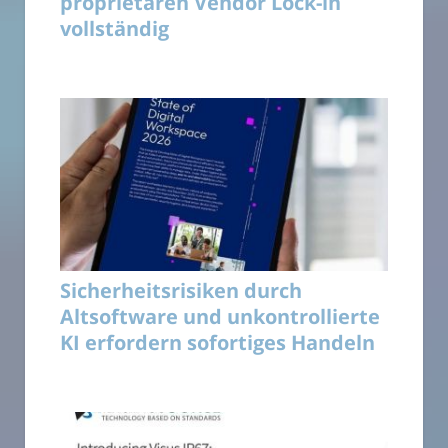
proprietären Vendor Lock-in
vollständig
Sicherheitsrisiken durch
Altsoftware und unkontrollierte
KI erfordern sofortiges Handeln