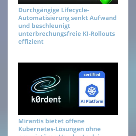
Durchgängige Lifecycle-
Automatisierung senkt Aufwand
und beschleunigt
unterbrechungsfreie KI-Rollouts
effizient
Mirantis bietet offene
Kubernetes-Lösungen ohne