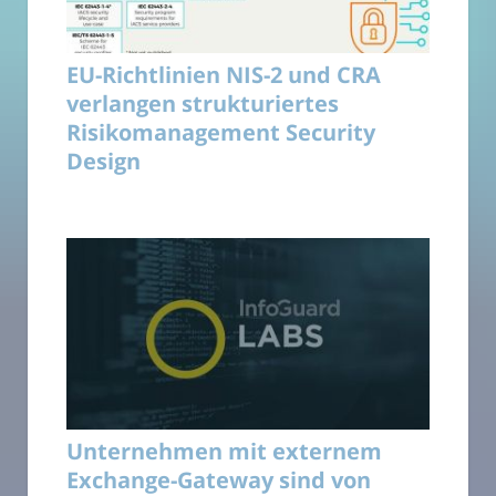
EU-Richtlinien NIS-2 und CRA
verlangen strukturiertes
Risikomanagement Security
Design
Unternehmen mit externem
Exchange-Gateway sind von