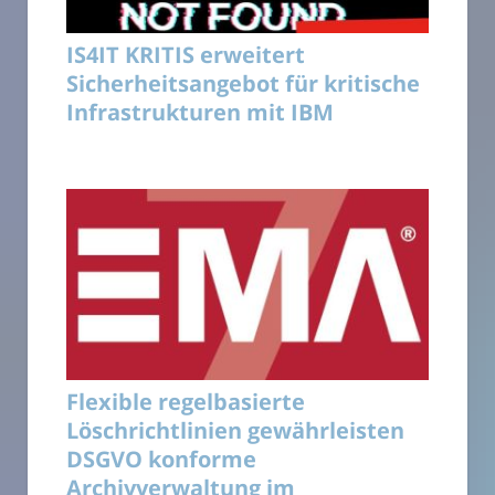
IS4IT KRITIS erweitert
Sicherheitsangebot für kritische
Infrastrukturen mit IBM
Flexible regelbasierte
Löschrichtlinien gewährleisten
DSGVO konforme
Archivverwaltung im