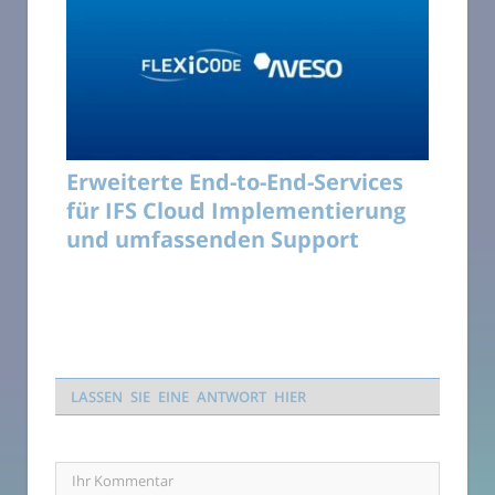
Erweiterte End-to-End-Services
für IFS Cloud Implementierung
und umfassenden Support
LASSEN SIE EINE ANTWORT HIER