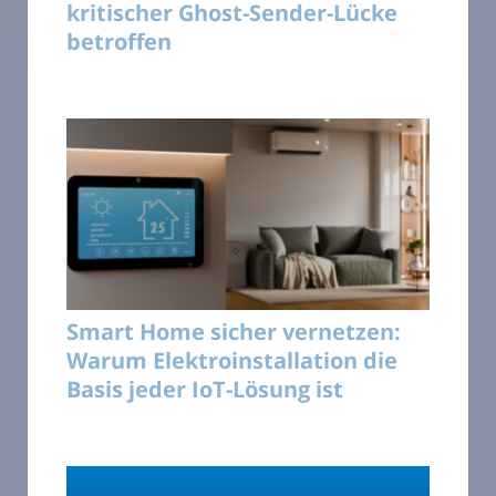
kritischer Ghost-Sender-Lücke
betroffen
Smart Home sicher vernetzen:
Warum Elektroinstallation die
Basis jeder IoT-Lösung ist